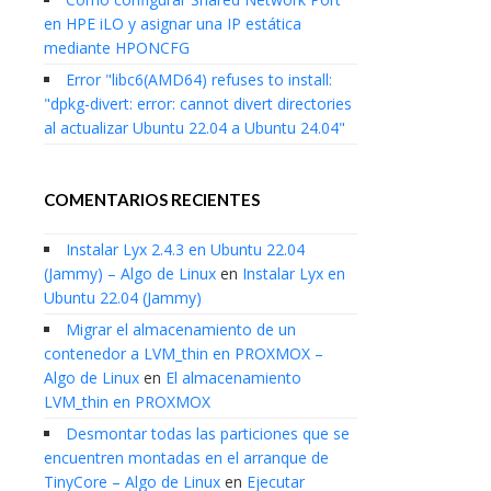
en HPE iLO y asignar una IP estática
mediante HPONCFG
Error "libc6(AMD64) refuses to install:
"dpkg-divert: error: cannot divert directories
al actualizar Ubuntu 22.04 a Ubuntu 24.04"
COMENTARIOS RECIENTES
Instalar Lyx 2.4.3 en Ubuntu 22.04
(Jammy) – Algo de Linux
en
Instalar Lyx en
Ubuntu 22.04 (Jammy)
Migrar el almacenamiento de un
contenedor a LVM_thin en PROXMOX –
Algo de Linux
en
El almacenamiento
LVM_thin en PROXMOX
Desmontar todas las particiones que se
encuentren montadas en el arranque de
TinyCore – Algo de Linux
en
Ejecutar