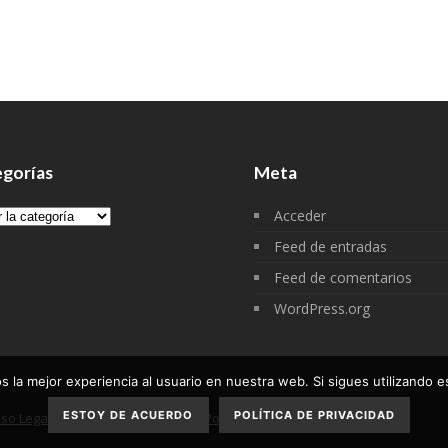
gorías
Meta
gorías
Acceder
Feed de entradas
Feed de comentarios
WordPress.org
 la mejor experiencia al usuario en nuestra web. Si sigues utilizando 
ESTOY DE ACUERDO
POLÍTICA DE PRIVACIDAD
iso Legal
Política de privacidad
Política de cookies