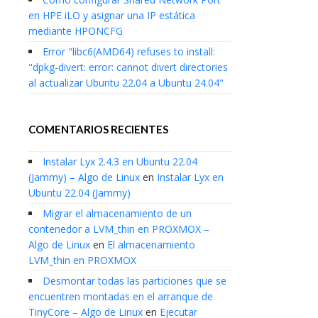
en HPE iLO y asignar una IP estática
mediante HPONCFG
Error "libc6(AMD64) refuses to install:
"dpkg-divert: error: cannot divert directories
al actualizar Ubuntu 22.04 a Ubuntu 24.04"
COMENTARIOS RECIENTES
Instalar Lyx 2.4.3 en Ubuntu 22.04
(Jammy) – Algo de Linux
en
Instalar Lyx en
Ubuntu 22.04 (Jammy)
Migrar el almacenamiento de un
contenedor a LVM_thin en PROXMOX –
Algo de Linux
en
El almacenamiento
LVM_thin en PROXMOX
Desmontar todas las particiones que se
encuentren montadas en el arranque de
TinyCore – Algo de Linux
en
Ejecutar