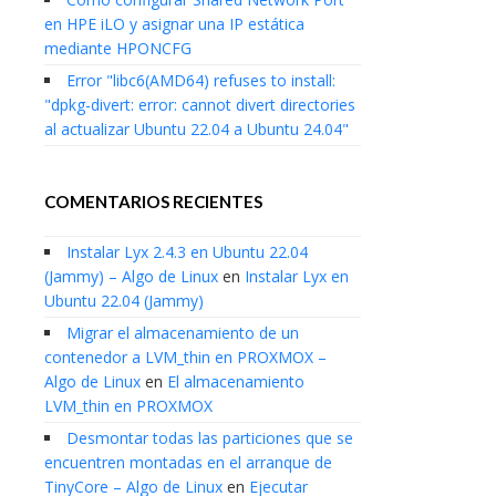
en HPE iLO y asignar una IP estática
mediante HPONCFG
Error "libc6(AMD64) refuses to install:
"dpkg-divert: error: cannot divert directories
al actualizar Ubuntu 22.04 a Ubuntu 24.04"
COMENTARIOS RECIENTES
Instalar Lyx 2.4.3 en Ubuntu 22.04
(Jammy) – Algo de Linux
en
Instalar Lyx en
Ubuntu 22.04 (Jammy)
Migrar el almacenamiento de un
contenedor a LVM_thin en PROXMOX –
Algo de Linux
en
El almacenamiento
LVM_thin en PROXMOX
Desmontar todas las particiones que se
encuentren montadas en el arranque de
TinyCore – Algo de Linux
en
Ejecutar