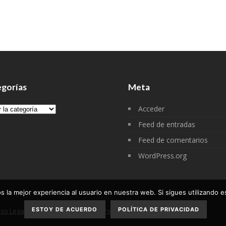
gorías
Meta
gorías
Acceder
Feed de entradas
Feed de comentarios
WordPress.org
 la mejor experiencia al usuario en nuestra web. Si sigues utilizando 
ESTOY DE ACUERDO
POLÍTICA DE PRIVACIDAD
iso Legal
Política de privacidad
Política de cookies