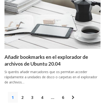
Añadir bookmarks en el explorador de
archivos de Ubuntu 20.04
Si queréis añadir marcadores que os permitan acceder
rápidamente a unidades de disco o carpetas en el explorador
de archivos…
Paginación
1
2
3
4
…
6
de