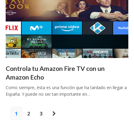
Controla tu Amazon Fire TV con un
Amazon Echo
Como siempre, ésta es una función que ha tardado en llegar a
España. Y puede no ser tan importante en…
Paginación
1
2
3
de
entradas