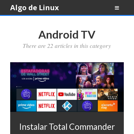
Skip
Algo de Linux
to
content
Android TV
There are 22 articles in this category
Instalar Total Commander