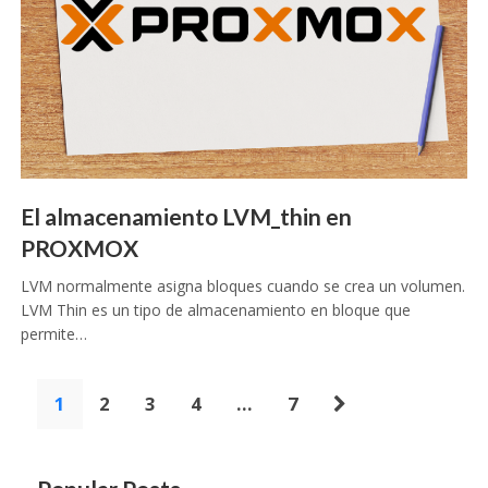
El almacenamiento LVM_thin en
PROXMOX
LVM normalmente asigna bloques cuando se crea un volumen.
LVM Thin es un tipo de almacenamiento en bloque que
permite…
Paginación
1
2
3
4
…
7
de
entradas