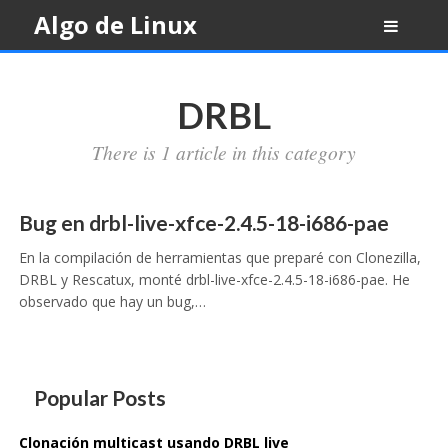
Skip
Algo de Linux
to
content
DRBL
There is 1 article in this category
Bug en drbl-live-xfce-2.4.5-18-i686-pae
En la compilación de herramientas que preparé con Clonezilla,
DRBL y Rescatux, monté drbl-live-xfce-2.4.5-18-i686-pae. He
observado que hay un bug,…
Popular Posts
Clonación multicast usando DRBL live