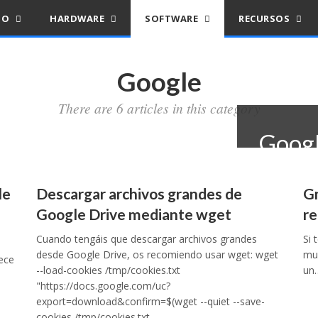
IO
HARDWARE
SOFTWARE
RECURSOS
Google
There are 6 articles in this category
Googl
archi
le
Descargar archivos grandes de
Gm
compa
Google Drive mediante wget
re
unida
Cuando tengáis que descargar archivos grandes
Si 
desde Google Drive, os recomiendo usar wget: wget
muc
ece
--load-cookies /tmp/cookies.txt
un
19 septiembr
"https://docs.google.com/uc?
export=download&confirm=$(wget --quiet --save-
cookies /tmp/cookies.txt…