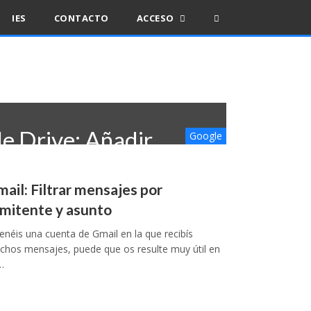
IES
CONTACTO
ACCESO
e Drive: Añadir
Google
vos de carpetas
ail: Filtrar mensajes por
rtidas a nuestra
mitente y asunto
d
tenéis una cuenta de Gmail en la que recibís
hos mensajes, puede que os resulte muy útil en
…
e, 2020