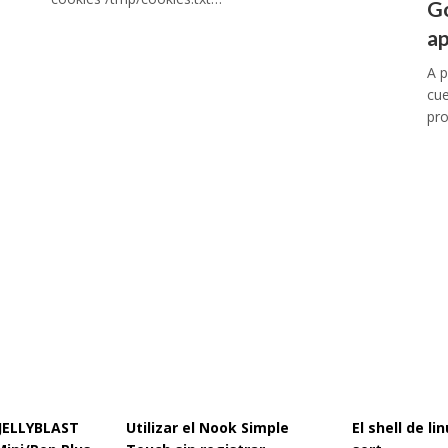
G
ap
A 
cue
pro
 JELLYBLAST
Utilizar el Nook Simple
El shell de l