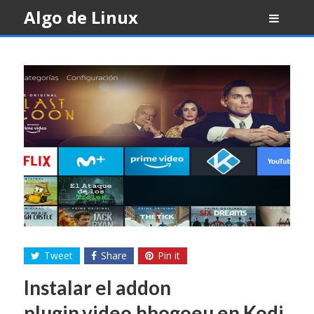
Skip
Algo de Linux
to
content
Tweet
Share
Pin it
Instalar el addon
plugin.video.hbogoeu en Kodi