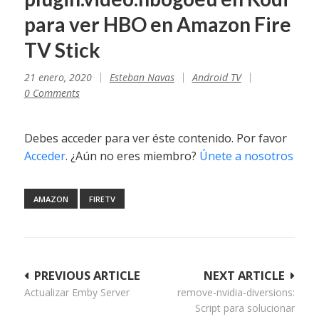
para ver HBO en Amazon Fire
TV Stick
21 enero, 2020
Esteban Navas
Android TV
0 Comments
Debes acceder para ver éste contenido. Por favor
Acceder
. ¿Aún no eres miembro?
Únete a nosotros
AMAZON
FIRETV
Navegación
PREVIOUS ARTICLE
NEXT ARTICLE
Actualizar Emby Server
remove-nvidia-diversions:
de
Script para solucionar