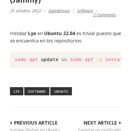
25 octubre, 2022
algodelinux
Software
2 Comments
Instalar
Lyx
en
Ubuntu 22.04
es trivial puesto que
se encuentra en los repositorios:
sudo
apt
 update 
&&
sudo
apt
-y
install
 
LYX
SOFTWARE
UBUNTU
Navegación
PREVIOUS ARTICLE
NEXT ARTICLE
Instalar Shutter en Ubuntu
Exportar un certificado