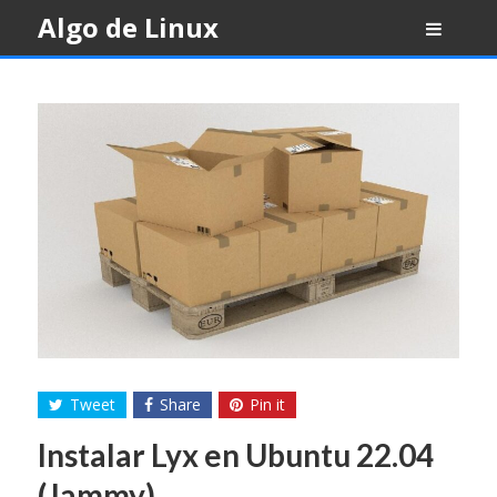
Skip
Algo de Linux
to
content
Tweet
Share
Pin it
Instalar Lyx en Ubuntu 22.04
(Jammy)