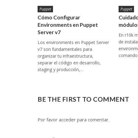
Puppet
Puppet
Cómo Configurar
Cuidado
Environments en Puppet
módulos
Server v7
En r10k m
de instal
Los environments en Puppet Server
environme
v7 son fundamentales para
comando 
organizar tu infraestructura,
separar el código en desarrollo,
staging y producción,…
BE THE FIRST TO COMMENT
Por favor acceder para comentar.