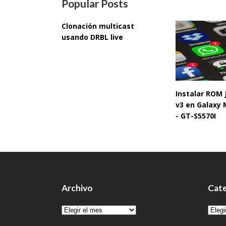
Popular Posts
Clonación multicast
usando DRBL live
Instalar ROM
v3 en Galaxy 
- GT-S5570I
Archivo
Cate
Archivo
Cate