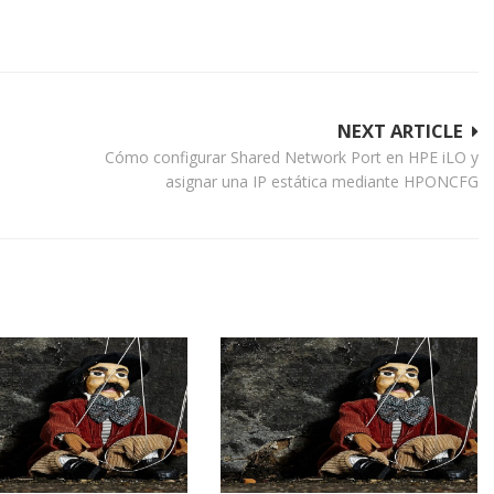
NEXT ARTICLE
Cómo configurar Shared Network Port en HPE iLO y
asignar una IP estática mediante HPONCFG