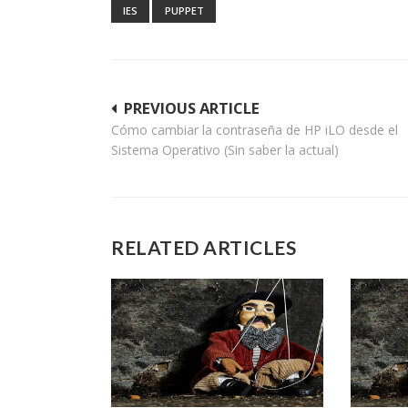
IES
PUPPET
Navegación
PREVIOUS ARTICLE
Cómo cambiar la contraseña de HP iLO desde el
de
Sistema Operativo (Sin saber la actual)
entradas
RELATED ARTICLES