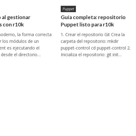
Puppet
 al gestionar
Guía completa: repositorio
 con r10k
Puppet listo para r10k
oderno, la forma correcta
1. Crear el repositorio Git Crea la
ar los módulos de un
carpeta del repositorio: mkdir
nt es ejecutando el
puppet-control cd puppet-control 2.
desde el directorio…
Inicializa el repositorio: git init…