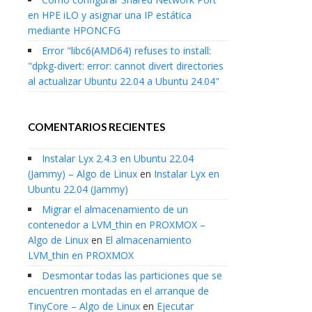
en HPE iLO y asignar una IP estática
mediante HPONCFG
Error "libc6(AMD64) refuses to install:
"dpkg-divert: error: cannot divert directories
al actualizar Ubuntu 22.04 a Ubuntu 24.04"
COMENTARIOS RECIENTES
Instalar Lyx 2.4.3 en Ubuntu 22.04
(Jammy) – Algo de Linux
en
Instalar Lyx en
Ubuntu 22.04 (Jammy)
Migrar el almacenamiento de un
contenedor a LVM_thin en PROXMOX –
Algo de Linux
en
El almacenamiento
LVM_thin en PROXMOX
Desmontar todas las particiones que se
encuentren montadas en el arranque de
TinyCore – Algo de Linux
en
Ejecutar