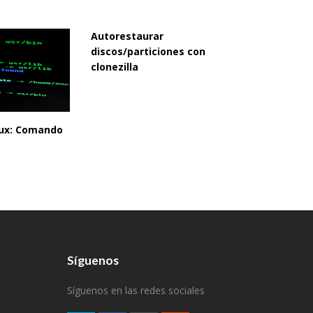
Autorestaurar
discos/particiones con
clonezilla
inux: Comando
Síguenos
Síguenos en las redes sociales