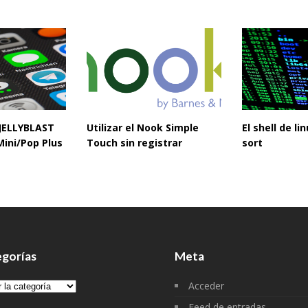
 JELLYBLAST
Utilizar el Nook Simple
El shell de l
Mini/Pop Plus
Touch sin registrar
sort
gorías
Meta
gorías
Acceder
Feed de entradas