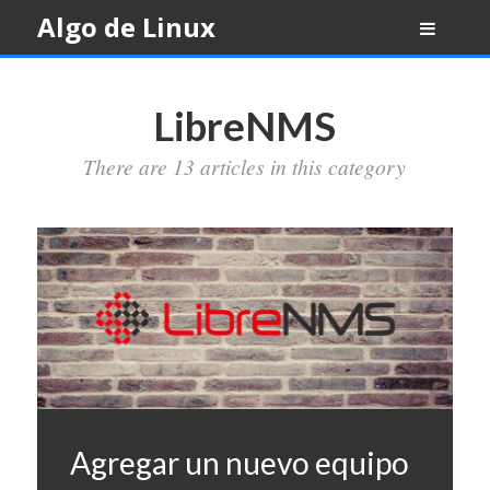
Skip
Algo de Linux
to
content
LibreNMS
There are 13 articles in this category
Agregar un nuevo equipo