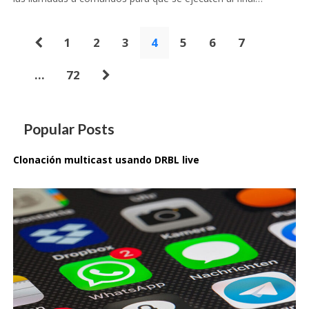
Paginación
1
2
3
4
5
6
7
de
…
72
entradas
Popular Posts
Clonación multicast usando DRBL live