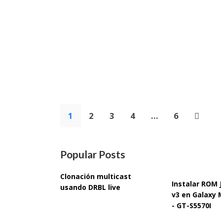
Paginación
1
2
3
4
…
6
de
entradas
Popular Posts
Clonación multicast
Instalar ROM
usando DRBL live
v3 en Galaxy 
- GT-S5570I