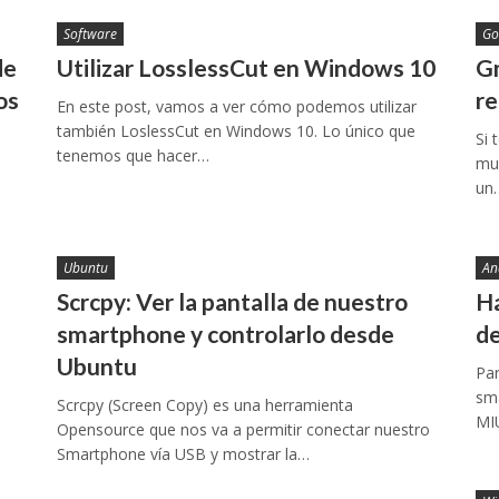
Software
Go
de
Utilizar LosslessCut en Windows 10
Gm
os
re
En este post, vamos a ver cómo podemos utilizar
también LoslessCut en Windows 10. Lo único que
Si 
tenemos que hacer…
muc
un
Ubuntu
An
Scrcpy: Ver la pantalla de nuestro
Ha
smartphone y controlarlo desde
de
Ubuntu
Par
sma
Scrcpy (Screen Copy) es una herramienta
MIU
Opensource que nos va a permitir conectar nuestro
Smartphone vía USB y mostrar la…