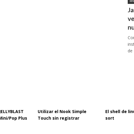
Wi
Ja
ve
n
Con
ins
de 
 JELLYBLAST
Utilizar el Nook Simple
El shell de l
Mini/Pop Plus
Touch sin registrar
sort