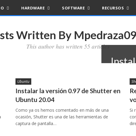
IO
HARDWARE
SOFTWARE
RECURSOS
sts Written By Mpedraza0
This author has written 55 articles
Insta
Ubunt
Ubuntu
Sh
25 octubre, 
Instalar la versión 0.97 de Shutter en
Re
Ubuntu 20.04
vo
Como ya os hemos comentado en más de una
Si 
a
ocasión, Shutter es una de las herramientas de
con
captura de pantalla…
dir