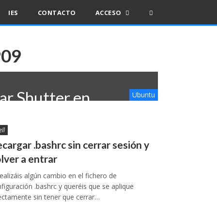
IES
CONTACTO
ACCESO
909
lar Shutter en
Ubuntu
u 22.04 (Jammy)
ell
2022
cargar .bashrc sin cerrar sesión y
lver a entrar
realizáis algún cambio en el fichero de
figuración .bashrc y queréis que se aplique
ectamente sin tener que cerrar…