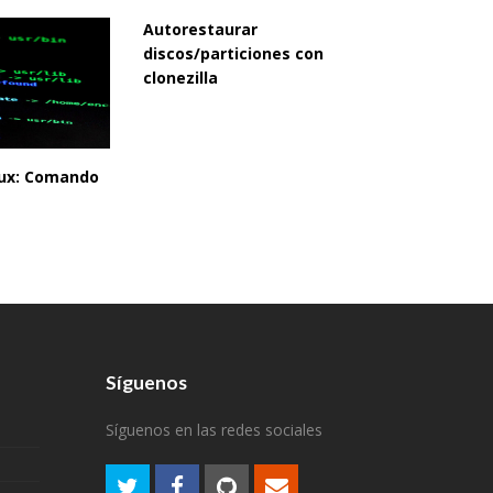
Autorestaurar
discos/particiones con
clonezilla
inux: Comando
Síguenos
Síguenos en las redes sociales