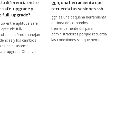
 la diferencia entre
ggh, una herramienta que
e safe-upgrade y
recuerda tus sesiones ssh
e full-upgrade?
ggh es una pequeña herramienta
de línea de comandos
ncia entre aptitude safe-
tremendamente útil para
aptitude full-
administradores porque recuerda
radica en cómo manejan
las conexiones ssh que hemos…
dencias y los cambios
ales en el sistema.
safe-upgrade Objetivo:…