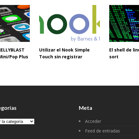
 JELLYBLAST
Utilizar el Nook Simple
El shell de l
Mini/Pop Plus
Touch sin registrar
sort
gorías
Meta
gorías
Acceder
Feed de entradas