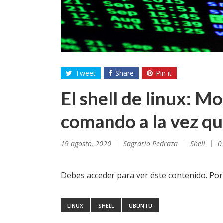
Tweet
Share
Pin it
El shell de linux: Mo
comando a la vez qu
19 agosto, 2020
Sagrario Pedraza
Shell
0
Debes acceder para ver éste contenido. Po
LINUX
SHELL
UBUNTU