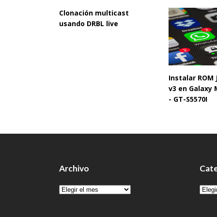
Clonación multicast
usando DRBL live
Instalar ROM
v3 en Galaxy 
- GT-S5570I
Archivo
Cate
Archivo
Cate