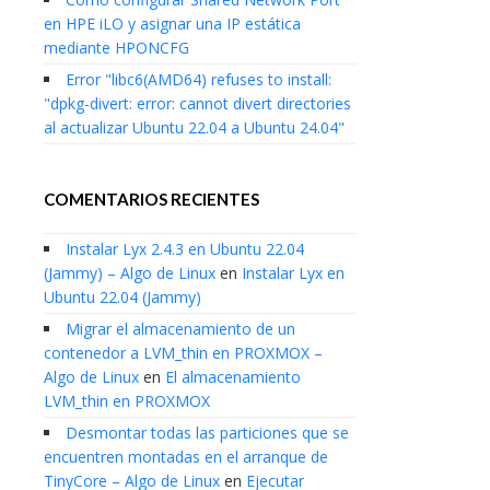
en HPE iLO y asignar una IP estática
mediante HPONCFG
Error "libc6(AMD64) refuses to install:
"dpkg-divert: error: cannot divert directories
al actualizar Ubuntu 22.04 a Ubuntu 24.04"
COMENTARIOS RECIENTES
Instalar Lyx 2.4.3 en Ubuntu 22.04
(Jammy) – Algo de Linux
en
Instalar Lyx en
Ubuntu 22.04 (Jammy)
Migrar el almacenamiento de un
contenedor a LVM_thin en PROXMOX –
Algo de Linux
en
El almacenamiento
LVM_thin en PROXMOX
Desmontar todas las particiones que se
encuentren montadas en el arranque de
TinyCore – Algo de Linux
en
Ejecutar