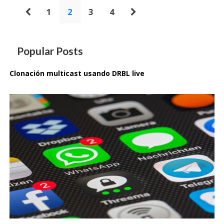
Paginación
1
2
3
4
de
entradas
Popular Posts
Clonación multicast usando DRBL live