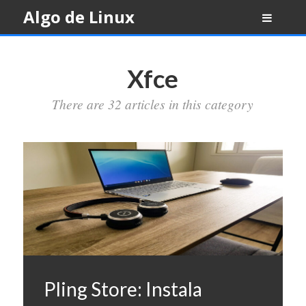
Skip
Algo de Linux
to
content
Xfce
There are 32 articles in this category
Pling Store: Instala