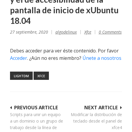
pantalla de inicio de xUbuntu
18.04
27 septiembre, 2020
algodelinux
Xfce
0 Comments
Debes acceder para ver éste contenido. Por favor
Acceder
. ¿Aún no eres miembro?
Únete a nosotros
LIGHTDM
XFCE
Navegación
PREVIOUS ARTICLE
NEXT ARTICLE
Scripts para unir un equipo
Modificar la distribución de
de
a un dominio o un grupo de
teclado desde el panel de
entradas
trabajo desde la línea de
xfce4