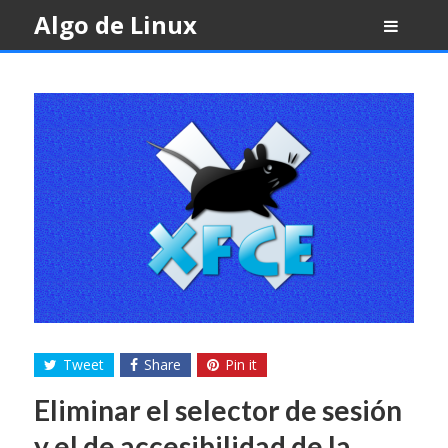
Skip
Algo de Linux
to
content
Tweet
Share
Pin it
Eliminar el selector de sesión
y el de accesibilidad de la