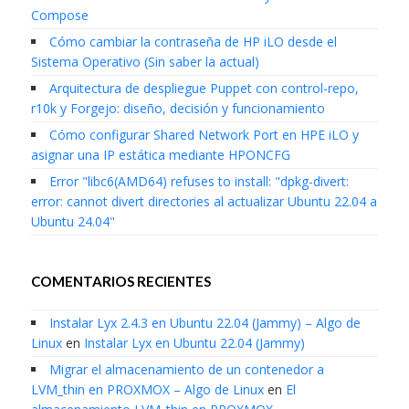
Compose
Cómo cambiar la contraseña de HP iLO desde el
Sistema Operativo (Sin saber la actual)
Arquitectura de despliegue Puppet con control-repo,
r10k y Forgejo: diseño, decisión y funcionamiento
Cómo configurar Shared Network Port en HPE iLO y
asignar una IP estática mediante HPONCFG
Error "libc6(AMD64) refuses to install: "dpkg-divert:
error: cannot divert directories al actualizar Ubuntu 22.04 a
Ubuntu 24.04"
COMENTARIOS RECIENTES
Instalar Lyx 2.4.3 en Ubuntu 22.04 (Jammy) – Algo de
Linux
en
Instalar Lyx en Ubuntu 22.04 (Jammy)
Migrar el almacenamiento de un contenedor a
LVM_thin en PROXMOX – Algo de Linux
en
El