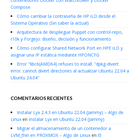
contenedores Docker con Watchtower y Docker
Compose
Cómo cambiar la contraseña de HP iLO desde el
Sistema Operativo (Sin saber la actual)
Arquitectura de despliegue Puppet con control-repo,
r10k y Forgejo: diseño, decisión y funcionamiento
Cómo configurar Shared Network Port en HPE iLO y
asignar una IP estática mediante HPONCFG
Error "libc6(AMD64) refuses to install: "dpkg-divert:
error: cannot divert directories al actualizar Ubuntu 22.04 a
Ubuntu 24.04"
COMENTARIOS RECIENTES
Instalar Lyx 2.4.3 en Ubuntu 22.04 (Jammy) – Algo de
Linux
en
Instalar Lyx en Ubuntu 22.04 (Jammy)
Migrar el almacenamiento de un contenedor a
LVM_thin en PROXMOX – Algo de Linux
en
El