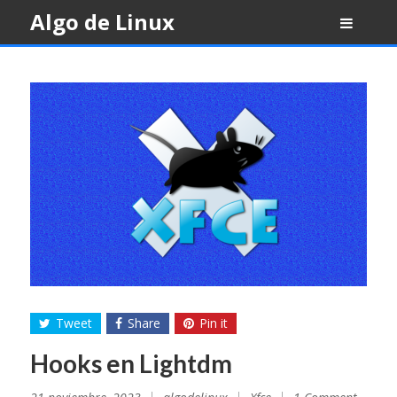
Skip
Algo de Linux
to
content
Tweet
Share
Pin it
Hooks en Lightdm