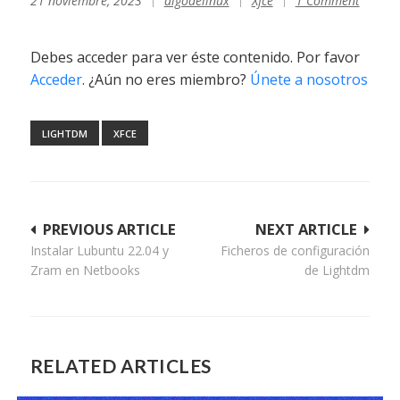
21 noviembre, 2023
algodelinux
Xfce
1 Comment
Debes acceder para ver éste contenido. Por favor
Acceder
. ¿Aún no eres miembro?
Únete a nosotros
LIGHTDM
XFCE
Navegación
PREVIOUS ARTICLE
NEXT ARTICLE
Instalar Lubuntu 22.04 y
Ficheros de configuración
de
Zram en Netbooks
de Lightdm
entradas
RELATED ARTICLES