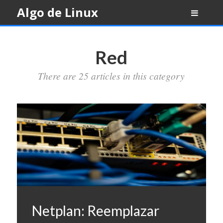
Skip
Algo de Linux
to
content
Red
There are 25 articles in this category
Netplan: Reemplazar