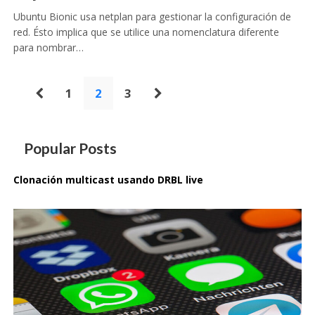
Ubuntu Bionic usa netplan para gestionar la configuración de
red. Ésto implica que se utilice una nomenclatura diferente
para nombrar…
Paginación
1
2
3
de
entradas
Popular Posts
Clonación multicast usando DRBL live