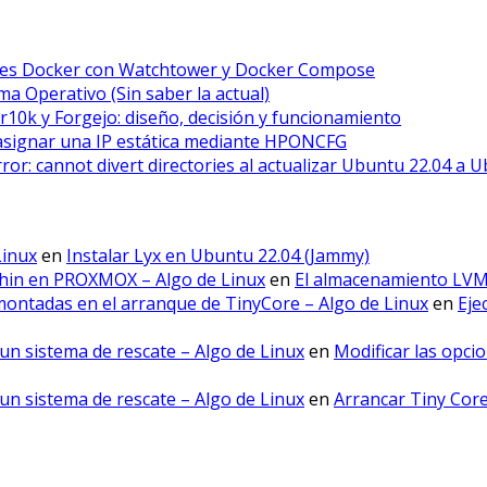
ores Docker con Watchtower y Docker Compose
a Operativo (Sin saber la actual)
r10k y Forgejo: diseño, decisión y funcionamiento
asignar una IP estática mediante HPONCFG
error: cannot divert directories al actualizar Ubuntu 22.04 a 
Linux
en
Instalar Lyx en Ubuntu 22.04 (Jammy)
hin en PROXMOX – Algo de Linux
en
El almacenamiento LV
montadas en el arranque de TinyCore – Algo de Linux
en
Eje
un sistema de rescate – Algo de Linux
en
Modificar las opci
un sistema de rescate – Algo de Linux
en
Arrancar Tiny Cor