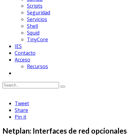
Scripts
Seguridad
Servicios
Shell
Squid
TinyCore
IES
Contacto
Acceso
Recursos
Tweet
Share
Pin it
Netplan: Interfaces de red opcionales