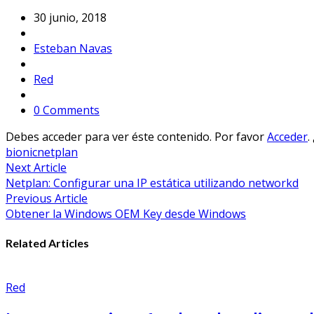
30 junio, 2018
Esteban Navas
Red
0 Comments
Debes acceder para ver éste contenido. Por favor
Acceder
.
bionic
netplan
Navegación
Next Article
Netplan: Configurar una IP estática utilizando networkd
de
Previous Article
entradas
Obtener la Windows OEM Key desde Windows
Related Articles
Red