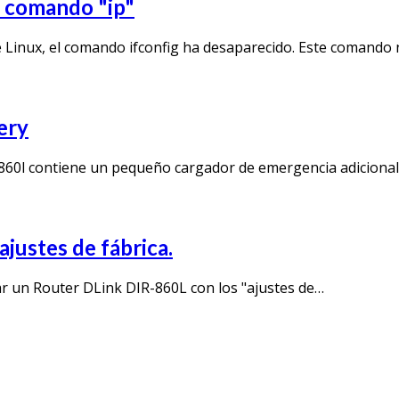
l comando "ip"
 Linux, el comando ifconfig ha desaparecido. Este comando 
ery
DIR 860l contiene un pequeño cargador de emergencia adicion
justes de fábrica.
ar un Router DLink DIR-860L con los "ajustes de…