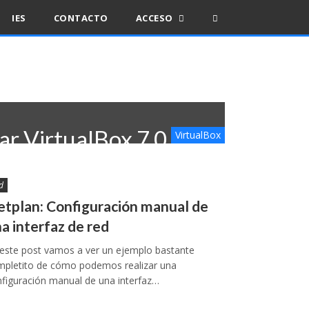
IES
CONTACTO
ACCESO
lar VirtualBox 7.0 en
VirtualBox
u 22.04 desde los
d
itorios de VirtualBox
tplan: Configuración manual de
a interfaz de red
3
este post vamos a ver un ejemplo bastante
mpletito de cómo podemos realizar una
figuración manual de una interfaz…