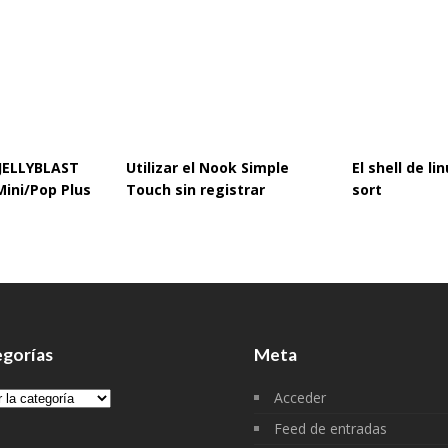
 JELLYBLAST
Utilizar el Nook Simple
El shell de l
Mini/Pop Plus
Touch sin registrar
sort
gorías
Meta
gorías
Acceder
Feed de entradas