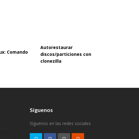
Autorestaurar
inux: Comando
discos/particiones con
clonezilla
Síguenos
Síguenos en las redes sociales