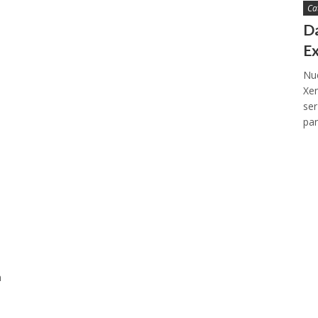
Ca
D
E
Nue
Xen
ser
pan
n