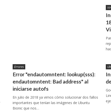
Vi
In
18
Vi
Par
rep
hac
Errores
Ub
Error "endautomntent: lookup(sss):
In
endautomntent: Bad address" al
de
iniciarse autofs
Go
Lin
En julio de 2018 ya vimos cómo solucionar dos fallos
ej
r
importantes que tenían las imágenes de Ubuntu
Bionic que nos…