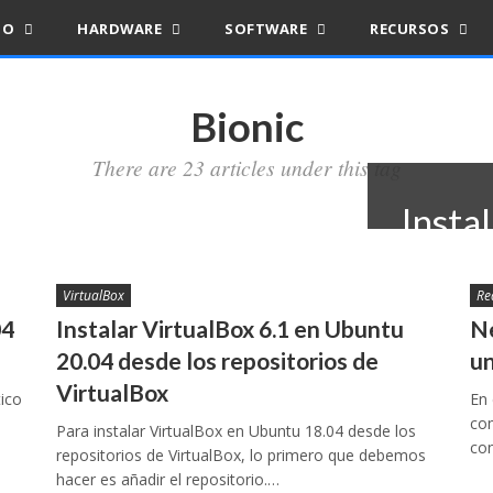
IO
HARDWARE
SOFTWARE
RECURSOS
Bionic
There are 23 articles under this tag
Insta
Ubunt
VirtualBox
Re
repos
04
Instalar VirtualBox 6.1 en Ubuntu
Ne
20.04 desde los repositorios de
un
24 julio, 202
VirtualBox
tico
En 
co
Para instalar VirtualBox en Ubuntu 18.04 desde los
con
repositorios de VirtualBox, lo primero que debemos
hacer es añadir el repositorio.…