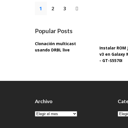
Paginación
1
2
3
de
entradas
Popular Posts
Clonación multicast
Instalar ROM
usando DRBL live
v3 en Galaxy 
- GT-S5570I
Archivo
Cate
Archivo
Cate