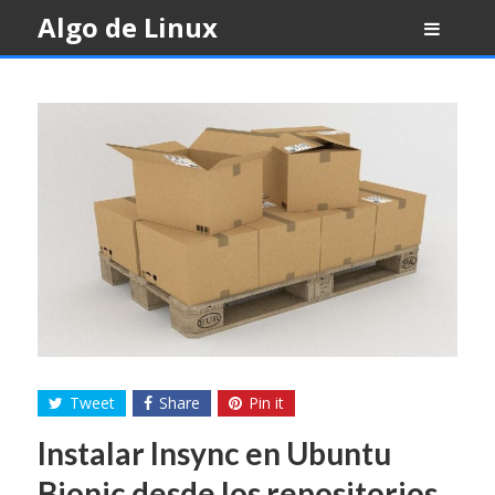
Skip
Algo de Linux
to
content
Tweet
Share
Pin it
Instalar Insync en Ubuntu
Bionic desde los repositorios