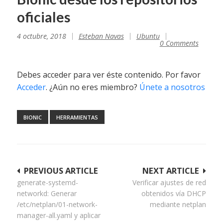
oficiales
4 octubre, 2018
Esteban Navas
Ubuntu
0 Comments
Debes acceder para ver éste contenido. Por favor
Acceder
. ¿Aún no eres miembro?
Únete a nosotros
BIONIC
HERRAMIENTAS
Navegación
PREVIOUS ARTICLE
NEXT ARTICLE
generate-systemd-
Verificar ajustes de red
de
networkd: Generar
obtenidos vía DHCP
entradas
/etc/netplan/01-network-
mediante netplan
manager-all.yaml y aplicar