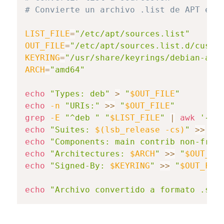
# Convierte un archivo .list de APT en 
LIST_FILE
=
"/etc/apt/sources.list"
OUT_FILE
=
"/etc/apt/sources.list.d/custo
KEYRING
=
"/usr/share/keyrings/debian-arc
ARCH
=
"amd64"
echo
"Types: deb"
>
"
$OUT_FILE
"
echo
-n
"URIs:"
>>
"
$OUT_FILE
"
grep
-E
"^deb "
"
$LIST_FILE
"
|
awk
'{pr
echo
"Suites: 
$(
lsb_release 
-cs
)
"
>>
"
$
echo
"Components: main contrib non-free
echo
"Architectures: 
$ARCH
"
>>
"
$OUT_FI
echo
"Signed-By: 
$KEYRING
"
>>
"
$OUT_FIL
echo
"Archivo convertido a formato .sou