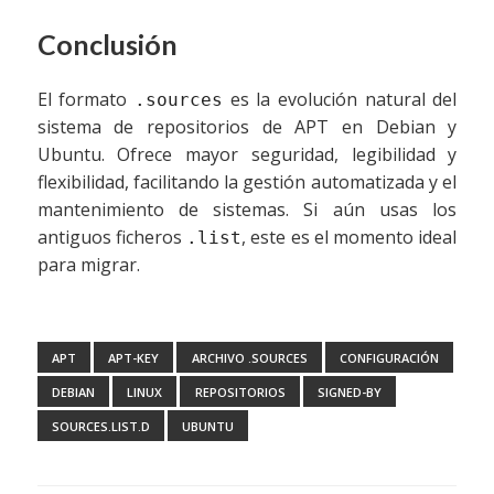
Conclusión
El formato
es la evolución natural del
.sources
sistema de repositorios de APT en Debian y
Ubuntu. Ofrece mayor seguridad, legibilidad y
flexibilidad, facilitando la gestión automatizada y el
mantenimiento de sistemas. Si aún usas los
antiguos ficheros
, este es el momento ideal
.list
para migrar.
APT
APT-KEY
ARCHIVO .SOURCES
CONFIGURACIÓN
DEBIAN
LINUX
REPOSITORIOS
SIGNED-BY
SOURCES.LIST.D
UBUNTU