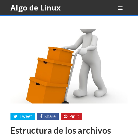
Skip
Algo de Linux
to
content
Tweet
Share
Pin it
Estructura de los archivos