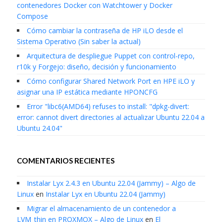
contenedores Docker con Watchtower y Docker
Compose
Cómo cambiar la contraseña de HP iLO desde el
Sistema Operativo (Sin saber la actual)
Arquitectura de despliegue Puppet con control-repo,
r10k y Forgejo: diseño, decisión y funcionamiento
Cómo configurar Shared Network Port en HPE iLO y
asignar una IP estática mediante HPONCFG
Error "libc6(AMD64) refuses to install: "dpkg-divert:
error: cannot divert directories al actualizar Ubuntu 22.04 a
Ubuntu 24.04"
COMENTARIOS RECIENTES
Instalar Lyx 2.4.3 en Ubuntu 22.04 (Jammy) – Algo de
Linux
en
Instalar Lyx en Ubuntu 22.04 (Jammy)
Migrar el almacenamiento de un contenedor a
LVM_thin en PROXMOX – Algo de Linux
en
El