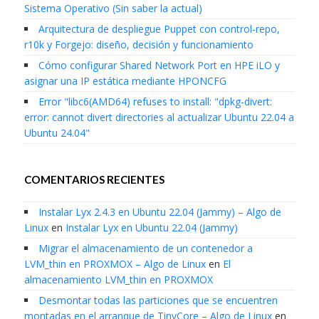
Sistema Operativo (Sin saber la actual)
Arquitectura de despliegue Puppet con control-repo,
r10k y Forgejo: diseño, decisión y funcionamiento
Cómo configurar Shared Network Port en HPE iLO y
asignar una IP estática mediante HPONCFG
Error "libc6(AMD64) refuses to install: "dpkg-divert:
error: cannot divert directories al actualizar Ubuntu 22.04 a
Ubuntu 24.04"
COMENTARIOS RECIENTES
Instalar Lyx 2.4.3 en Ubuntu 22.04 (Jammy) – Algo de
Linux
en
Instalar Lyx en Ubuntu 22.04 (Jammy)
Migrar el almacenamiento de un contenedor a
LVM_thin en PROXMOX – Algo de Linux
en
El
almacenamiento LVM_thin en PROXMOX
Desmontar todas las particiones que se encuentren
montadas en el arranque de TinyCore – Algo de Linux
en