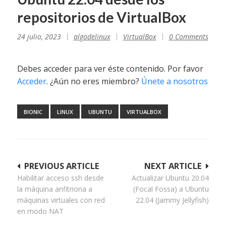
repositorios de VirtualBox
24 julio, 2023
algodelinux
VirtualBox
0 Comments
Debes acceder para ver éste contenido. Por favor
Acceder
. ¿Aún no eres miembro?
Únete a nosotros
BIONIC
LINUX
UBUNTU
VIRTUALBOX
Navegación
PREVIOUS ARTICLE
NEXT ARTICLE
Habilitar acceso ssh desde
Actualizar Ubuntu 20.04
de
la máquina anfitriona a
(Focal Fossa) a Ubuntu
entradas
máquinas virtuales con red
22.04 (Jammy Jellyfish)
en modo NAT