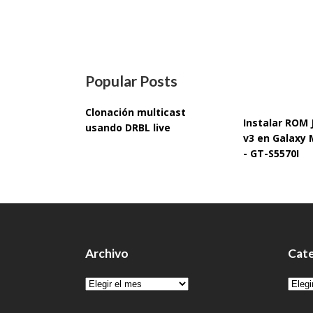
Popular Posts
Clonación multicast
Instalar ROM
usando DRBL live
v3 en Galaxy 
- GT-S5570I
Archivo
Cate
Archivo
Cate