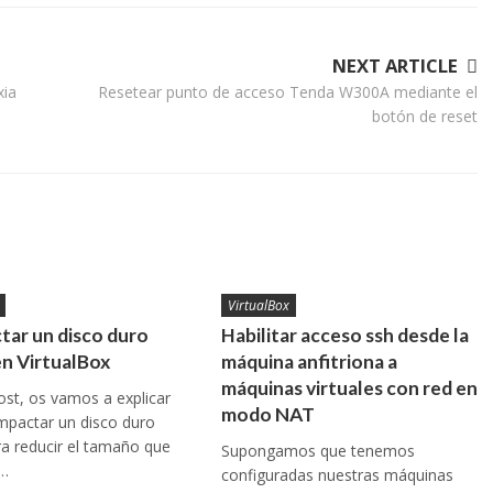
NEXT ARTICLE
xia
Resetear punto de acceso Tenda W300A mediante el
botón de reset
VirtualBox
ar un disco duro
Habilitar acceso ssh desde la
en VirtualBox
máquina anfitriona a
máquinas virtuales con red en
ost, os vamos a explicar
modo NAT
pactar un disco duro
ara reducir el tamaño que
Supongamos que tenemos
n…
configuradas nuestras máquinas