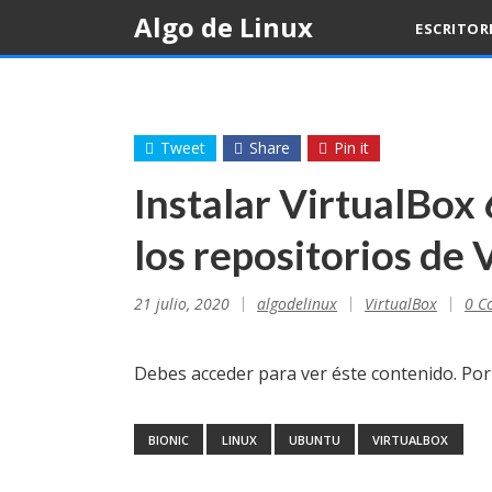
Skip
Algo de Linux
ESCRITOR
to
content
Tweet
Share
Pin it
Instalar VirtualBox
los repositorios de 
21 julio, 2020
algodelinux
VirtualBox
0 C
Debes acceder para ver éste contenido. Po
BIONIC
LINUX
UBUNTU
VIRTUALBOX