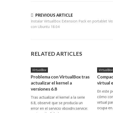
Navegación
PREVIOUS ARTICLE
Instalar VirtualBox Extension Pack en portablet Ve
de
con Ubuntu 18.04
entradas
RELATED ARTICLES
VirtualBox
VirtualBox
Problema con VirtualBox tras
Compact
actualizar el kernel a
virtual 
versiones 6.8
En este p
cómo com
Tras actualizar el kernel a la serie
virtual p
6.8, observé que se producía un
ocupa e
error en el servicio vboxdrv.service: