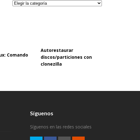
Categorías
Autorestaurar
inux: Comando
discos/particiones con
clonezilla
Síguenos
Síguenos en las redes sociales