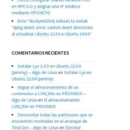
en HPE iLO y asignar una IP estática
mediante HPONCFG
Error "libc6(AMD64) refuses to install:
"dpkg-divert: error: cannot divert directories
al actualizar Ubuntu 22.04 a Ubuntu 24.04"
COMENTARIOS RECIENTES
Instalar Lyx 2.4.3 en Ubuntu 22.04
(Jammy) – Algo de Linux
en
Instalar Lyx en
Ubuntu 22.04 (Jammy)
Migrar el almacenamiento de un
contenedor a LVM_thin en PROXMOX –
Algo de Linux
en
El almacenamiento
LVM_thin en PROXMOX
Desmontar todas las particiones que se
encuentren montadas en el arranque de
TinyCore – Algo de Linux
en
Ejecutar