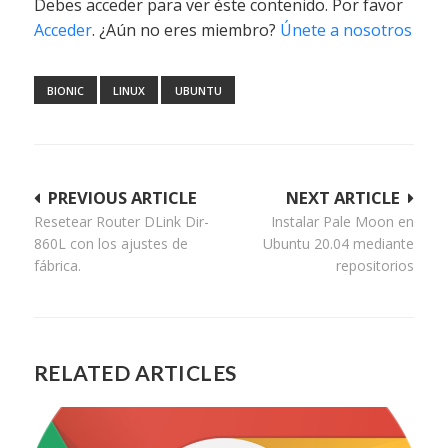
Debes acceder para ver éste contenido. Por favor
Acceder
. ¿Aún no eres miembro?
Únete a nosotros
BIONIC
LINUX
UBUNTU
Navegación
PREVIOUS ARTICLE
NEXT ARTICLE
Resetear Router DLink Dir-
Instalar Pale Moon en
de
860L con los ajustes de
Ubuntu 20.04 mediante
entradas
fábrica.
repositorios
RELATED ARTICLES