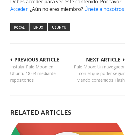
Debes acceder para ver éste contenido. Por favor
Acceder
. ¿Aún no eres miembro?
Únete a nosotros
FOCAL
LINUX
UBUNTU
Navegación
PREVIOUS ARTICLE
NEXT ARTICLE
Instalar Pale Moon en
Pale Moon: Un navegador
de
Ubuntu 18.04 mediante
con el que poder seguir
entradas
repositorios
viendo contenidos Flash
RELATED ARTICLES