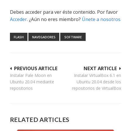
Debes acceder para ver éste contenido. Por favor
Acceder
. ¿Aún no eres miembro?
Únete a nosotros
FLASH
NAVEGADORES
SOFTWARE
Navegación
PREVIOUS ARTICLE
NEXT ARTICLE
Instalar Pale Moon en
Instalar VirtualBox 6.1 en
de
Ubuntu 20.04 mediante
Ubuntu 20.04 desde los
entradas
repositorios
repositorios de VirtualBox
RELATED ARTICLES