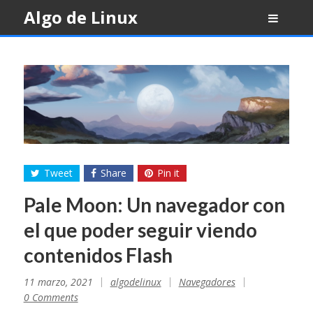
Skip
Algo de Linux
to
content
Tweet
Share
Pin it
Pale Moon: Un navegador con
el que poder seguir viendo
contenidos Flash
11 marzo, 2021
algodelinux
Navegadores
0 Comments