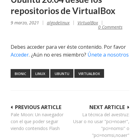
repositorios de VirtualBox
9 marzo, 2021
algodelinux
VirtualBox
0 Comments
Debes acceder para ver éste contenido. Por favor
Acceder
. ¿Aún no eres miembro?
Únete a nosotros
BIONIC
LINUX
UBUNTU
VIRTUALBOX
Navegación
PREVIOUS ARTICLE
NEXT ARTICLE
Pale Moon: Un navegador
La técnica del avestruz:
de
con el que poder seguir
Usar o no usar "pci=noaer",
entradas
viendo contenidos Flash
"pci=nomsi" o
"pci=nomsi,noaer"