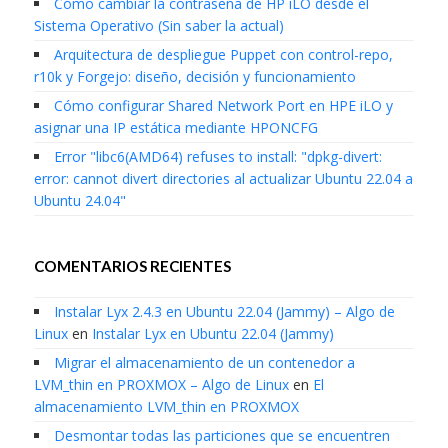
Cómo cambiar la contraseña de HP iLO desde el
Sistema Operativo (Sin saber la actual)
Arquitectura de despliegue Puppet con control-repo,
r10k y Forgejo: diseño, decisión y funcionamiento
Cómo configurar Shared Network Port en HPE iLO y
asignar una IP estática mediante HPONCFG
Error "libc6(AMD64) refuses to install: "dpkg-divert:
error: cannot divert directories al actualizar Ubuntu 22.04 a
Ubuntu 24.04"
COMENTARIOS RECIENTES
Instalar Lyx 2.4.3 en Ubuntu 22.04 (Jammy) – Algo de
Linux
en
Instalar Lyx en Ubuntu 22.04 (Jammy)
Migrar el almacenamiento de un contenedor a
LVM_thin en PROXMOX – Algo de Linux
en
El
almacenamiento LVM_thin en PROXMOX
Desmontar todas las particiones que se encuentren