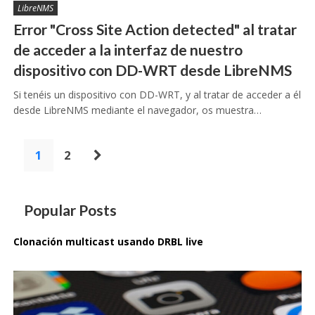
LibreNMS
Error "Cross Site Action detected" al tratar
de acceder a la interfaz de nuestro
dispositivo con DD-WRT desde LibreNMS
Si tenéis un dispositivo con DD-WRT, y al tratar de acceder a él
desde LibreNMS mediante el navegador, os muestra…
Paginación
1
2
de
entradas
Popular Posts
Clonación multicast usando DRBL live