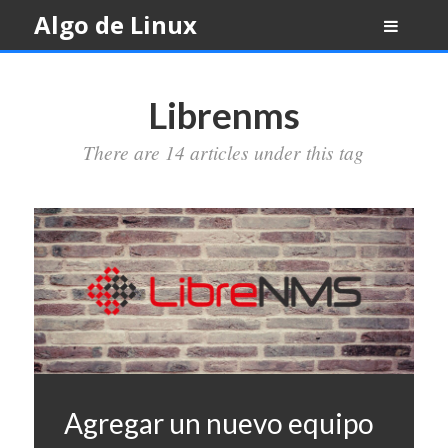
Skip
Algo de Linux
to
content
Librenms
There are 14 articles under this tag
Agregar un nuevo equipo