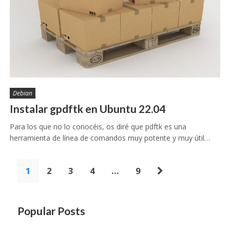
Debian
Instalar gpdftk en Ubuntu 22.04
Para los que no lo conocéis, os diré que pdftk es una
herramienta de línea de comandos muy potente y muy útil…
Paginación
1
2
3
4
…
9
de
entradas
Popular Posts