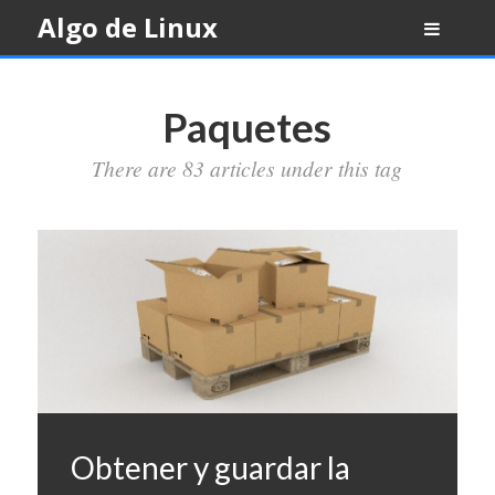
Skip
Algo de Linux
to
content
Paquetes
There are 83 articles under this tag
Obtener y guardar la