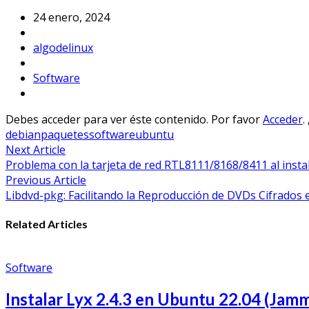
24 enero, 2024
algodelinux
Software
Debes acceder para ver éste contenido. Por favor
Acceder
.
debian
paquetes
software
ubuntu
Navegación
Next Article
Problema con la tarjeta de red RTL8111/8168/8411 al instal
de
Previous Article
entradas
Libdvd-pkg: Facilitando la Reproducción de DVDs Cifrados
Related Articles
Software
Instalar Lyx 2.4.3 en Ubuntu 22.04 (Jam