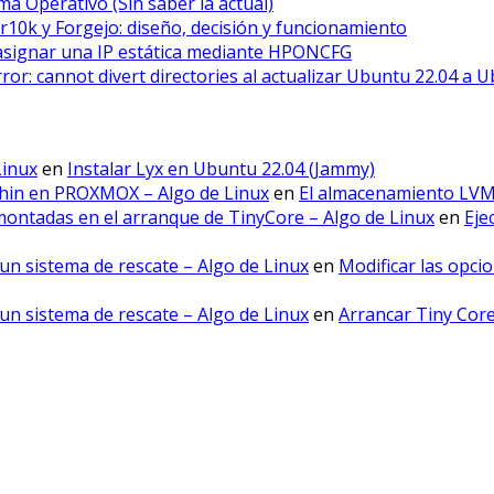
a Operativo (Sin saber la actual)
r10k y Forgejo: diseño, decisión y funcionamiento
asignar una IP estática mediante HPONCFG
error: cannot divert directories al actualizar Ubuntu 22.04 a 
Linux
en
Instalar Lyx en Ubuntu 22.04 (Jammy)
hin en PROXMOX – Algo de Linux
en
El almacenamiento LV
montadas en el arranque de TinyCore – Algo de Linux
en
Eje
un sistema de rescate – Algo de Linux
en
Modificar las opci
un sistema de rescate – Algo de Linux
en
Arrancar Tiny Cor