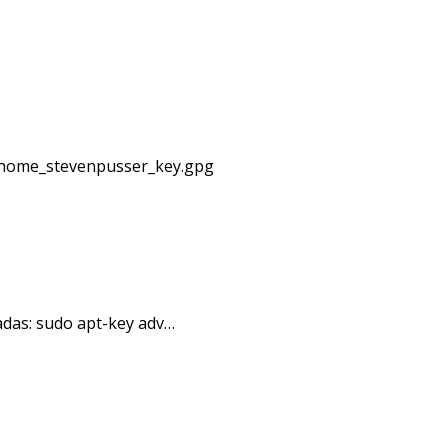
-O home_stevenpusser_key.gpg
adas: sudo apt-key adv…