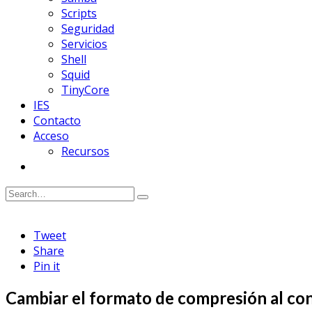
Scripts
Seguridad
Servicios
Shell
Squid
TinyCore
IES
Contacto
Acceso
Recursos
Tweet
Share
Pin it
Cambiar el formato de compresión al co