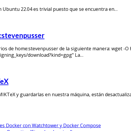
n Ubuntu 22.04 es trivial puesto que se encuentra en…
e:stevenpusser
torios de home:stevenpusser de la siguiente manera: wget 
/signing_keys/download?kind=gpg" La…
TeX
e MIKTeX y guardarlas en nuestra máquina, están desactualiz
ores Docker con Watchtower y Docker Compose