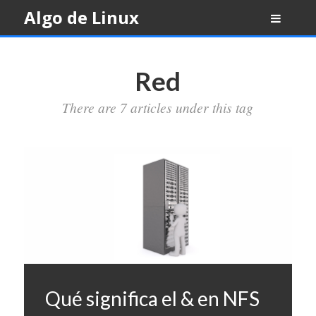
Skip
Algo de Linux
to
content
Red
There are 7 articles under this tag
Qué significa el & en NFS