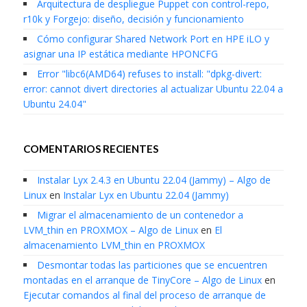
Arquitectura de despliegue Puppet con control-repo,
r10k y Forgejo: diseño, decisión y funcionamiento
Cómo configurar Shared Network Port en HPE iLO y
asignar una IP estática mediante HPONCFG
Error "libc6(AMD64) refuses to install: "dpkg-divert:
error: cannot divert directories al actualizar Ubuntu 22.04 a
Ubuntu 24.04"
COMENTARIOS RECIENTES
Instalar Lyx 2.4.3 en Ubuntu 22.04 (Jammy) – Algo de
Linux
en
Instalar Lyx en Ubuntu 22.04 (Jammy)
Migrar el almacenamiento de un contenedor a
LVM_thin en PROXMOX – Algo de Linux
en
El
almacenamiento LVM_thin en PROXMOX
Desmontar todas las particiones que se encuentren
montadas en el arranque de TinyCore – Algo de Linux
en
Ejecutar comandos al final del proceso de arranque de