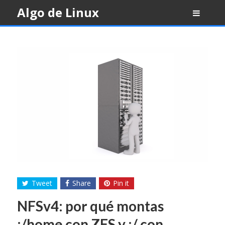
Skip
Algo de Linux
to
content
Tweet
Share
Pin it
NFSv4: por qué montas
:/home con ZFS y :/ con