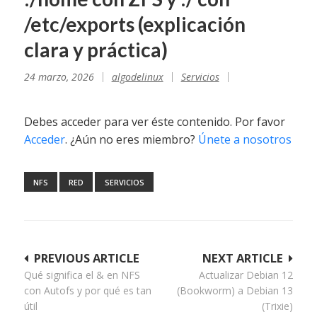
/etc/exports (explicación
clara y práctica)
24 marzo, 2026
algodelinux
Servicios
Debes acceder para ver éste contenido. Por favor
Acceder
. ¿Aún no eres miembro?
Únete a nosotros
NFS
RED
SERVICIOS
Navegación
PREVIOUS ARTICLE
NEXT ARTICLE
Qué significa el & en NFS
Actualizar Debian 12
de
con Autofs y por qué es tan
(Bookworm) a Debian 13
entradas
útil
(Trixie)