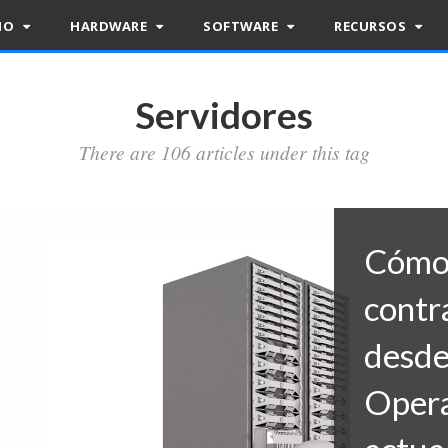
RIO
HARDWARE
SOFTWARE
RECURSOS
Servidores
There are 106 articles under this tag
Cómo 
contr
desde
Opera