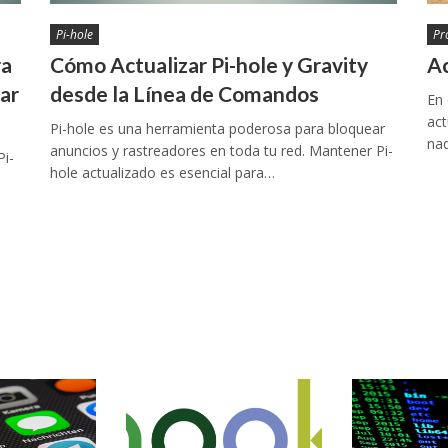
Pi-hole
Pr
ra
Cómo Actualizar Pi-hole y Gravity
Ac
iar
desde la Línea de Comandos
En
act
Pi-hole es una herramienta poderosa para bloquear
na
anuncios y rastreadores en toda tu red. Mantener Pi-
i-
hole actualizado es esencial para…