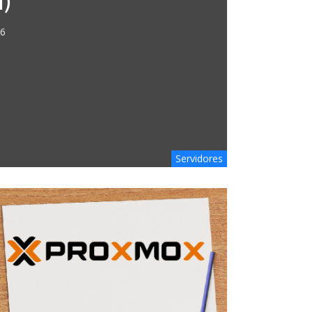
l)
26
Servidores