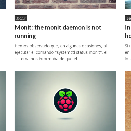
Monit
Se
Monit: the monit daemon is not
In
running
ho
Hemos observado que, en algunas ocasiones, al
Si 
ejecutar el comando "systemctl status monit", el
en 
sistema nos informaba de que el…
loc