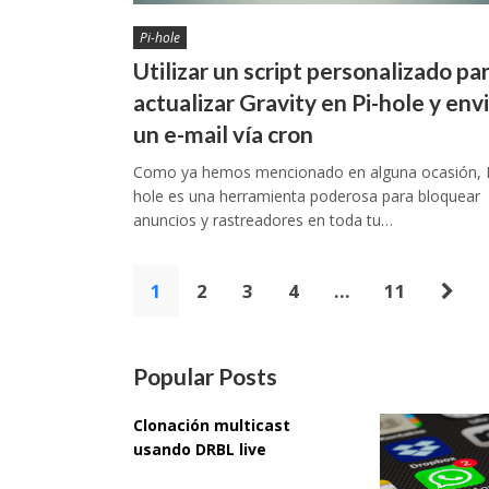
Pi-hole
Utilizar un script personalizado pa
actualizar Gravity en Pi-hole y env
un e-mail vía cron
Como ya hemos mencionado en alguna ocasión, P
hole es una herramienta poderosa para bloquear
anuncios y rastreadores en toda tu…
Paginación
1
2
3
4
…
11
de
entradas
Popular Posts
Clonación multicast
usando DRBL live