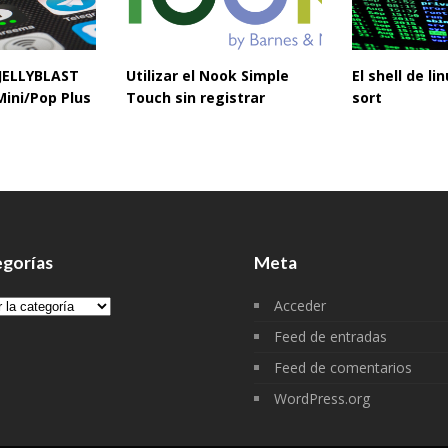
 JELLYBLAST
Utilizar el Nook Simple
El shell de l
Mini/Pop Plus
Touch sin registrar
sort
gorías
Meta
gorías
Acceder
Feed de entradas
Feed de comentarios
WordPress.org