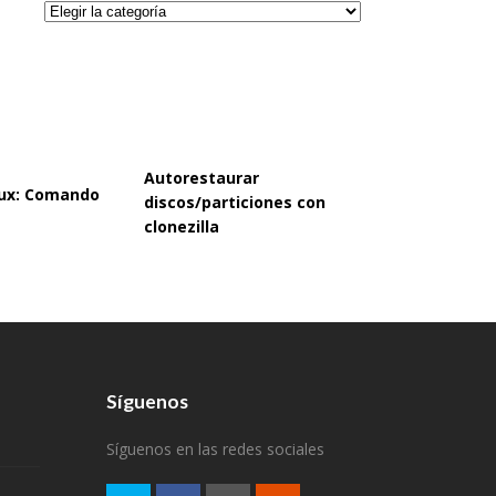
Categorías
Autorestaurar
inux: Comando
discos/particiones con
clonezilla
Síguenos
Síguenos en las redes sociales