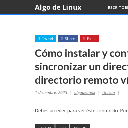
Skip
Algo de Linux
ESCRITOR
to
content
Tweet
Share
Pin it
Cómo instalar y con
sincronizar un direc
directorio remoto v
1 diciembre, 2025
algodelinux
Unison
Debes acceder para ver éste contenido. Po
BACKUP
SSH
UNISON