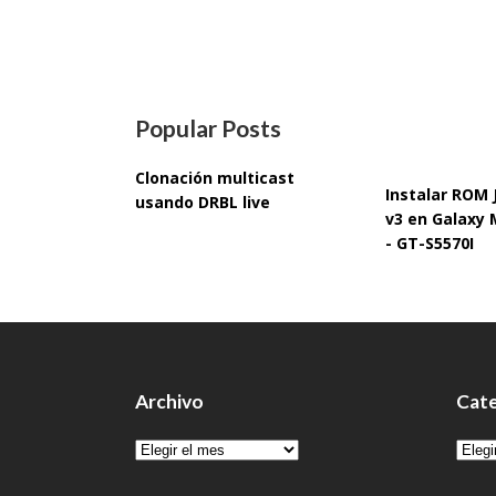
Popular Posts
Clonación multicast
Instalar ROM
usando DRBL live
v3 en Galaxy 
- GT-S5570I
Archivo
Cate
Archivo
Cate