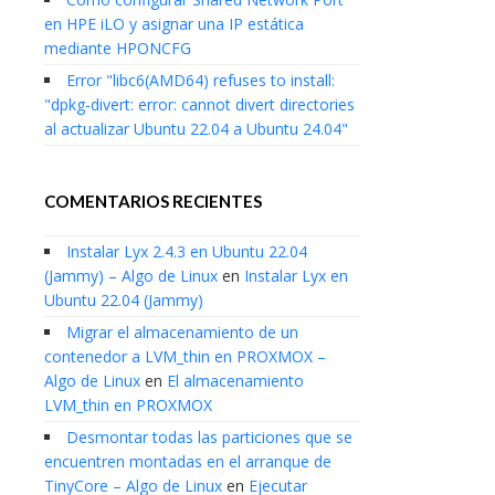
en HPE iLO y asignar una IP estática
mediante HPONCFG
Error "libc6(AMD64) refuses to install:
"dpkg-divert: error: cannot divert directories
al actualizar Ubuntu 22.04 a Ubuntu 24.04"
COMENTARIOS RECIENTES
Instalar Lyx 2.4.3 en Ubuntu 22.04
(Jammy) – Algo de Linux
en
Instalar Lyx en
Ubuntu 22.04 (Jammy)
Migrar el almacenamiento de un
contenedor a LVM_thin en PROXMOX –
Algo de Linux
en
El almacenamiento
LVM_thin en PROXMOX
Desmontar todas las particiones que se
encuentren montadas en el arranque de
TinyCore – Algo de Linux
en
Ejecutar