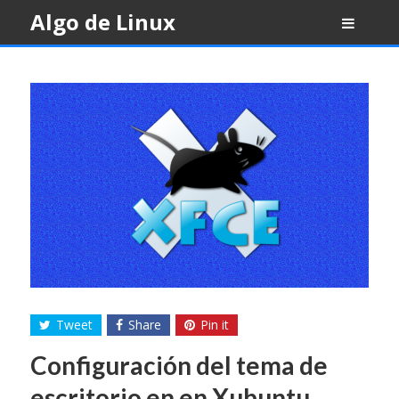
Skip
Algo de Linux
to
content
Tweet
Share
Pin it
Configuración del tema de
escritorio en en Xubuntu