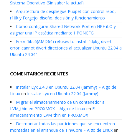
Sistema Operativo (Sin saber la actual)
Arquitectura de despliegue Puppet con control-repo,
r10k y Forgejo: diseño, decisión y funcionamiento
Cómo configurar Shared Network Port en HPE iLO y
asignar una IP estática mediante HPONCFG
Error "libc6(AMD64) refuses to install: "dpkg-divert:
error: cannot divert directories al actualizar Ubuntu 22.04 a
Ubuntu 24.04"
COMENTARIOS RECIENTES
Instalar Lyx 2.4.3 en Ubuntu 22.04 (Jammy) – Algo de
Linux
en
Instalar Lyx en Ubuntu 22.04 (Jammy)
Migrar el almacenamiento de un contenedor a
LVM_thin en PROXMOX – Algo de Linux
en
El
almacenamiento LVM_thin en PROXMOX
Desmontar todas las particiones que se encuentren
montadas en el arranque de TinyCore – Algo de Linux
en