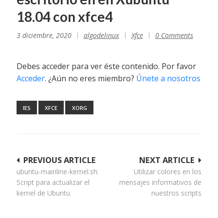
18.04 con xfce4
3 diciembre, 2020
algodelinux
Xfce
0 Comments
Debes acceder para ver éste contenido. Por favor
Acceder
. ¿Aún no eres miembro?
Únete a nosotros
IES
XFCE
XORG
Navegación
PREVIOUS ARTICLE
NEXT ARTICLE
ubuntu-mainline-kernel.sh:
Utilizar colores en los
de
Script para actualizar el
mensajes informativos de
entradas
kernel de Ubuntu
nuestros scripts