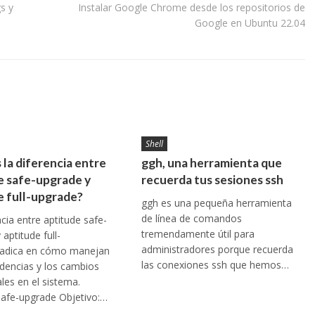
gs y
Instalar Google Chrome desde los repositorios de
Google en Ubuntu 22.04
Shell
 la diferencia entre
ggh, una herramienta que
e safe-upgrade y
recuerda tus sesiones ssh
e full-upgrade?
ggh es una pequeña herramienta
de línea de comandos
ncia entre aptitude safe-
tremendamente útil para
aptitude full-
administradores porque recuerda
radica en cómo manejan
las conexiones ssh que hemos…
dencias y los cambios
ales en el sistema.
safe-upgrade Objetivo:…