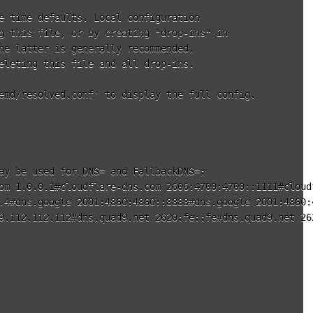
e time defaults. Local configuration

g this file, or by creating "drop-ins" in

he latter is generally recommended.

eleting this file and all drop-ins.

emd/resolved.conf' to display the full config.

ay be used for DNS= and FallbackDNS=:

om 1.0.0.1#cloudflare-dns.com 2606:4700:4700::1111#cloud
.4#dns.google 2001:4860:4860::8888#dns.google 2001:4860:4
9.112.112.112#dns.quad9.net 2620:fe::fe#dns.quad9.net 262