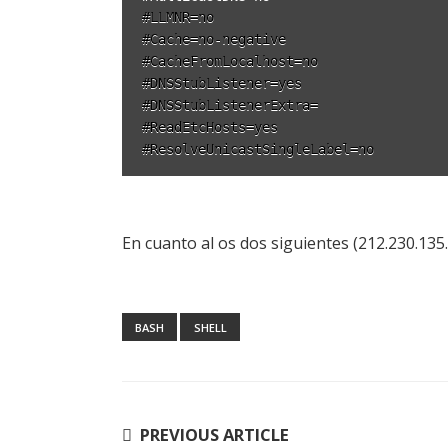
#LLMNR=no

#Cache=no-negative

#CacheFromLocalhost=no

#DNSStubListener=yes

#DNSStubListenerExtra=

#ReadEtcHosts=yes

En cuanto al os dos siguientes (212.230.135.
BASH
SHELL
Navegación
PREVIOUS ARTICLE