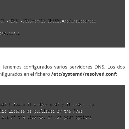
NR -mDNS -DNSOverTLS DNSSEC=no/unsupported

30.135.2

ue tenemos configurados varios servidores DNS. Los dos
onfigurados en el fichero
/etc/systemd/resolved.conf
:
edistribute it and/or modify it under the

lic License as published by the Free

 2.1 of the License, or (at your option)
