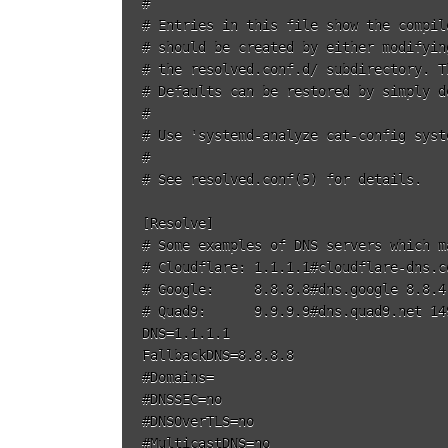
#

# Entries in this file show the compil
# should be created by either modifyin
# the resolved.conf.d/ subdirectory. T
# Defaults can be restored by simply d
#

# Use 'systemd-analyze cat-config syst
#

# See resolved.conf(5) for details.

[Resolve]

# Some examples of DNS servers which m
# Cloudflare: 1.1.1.1#cloudflare-dns.c
# Google:     8.8.8.8#dns.google 8.8.4
# Quad9:      9.9.9.9#dns.quad9.net 14
DNS=1.1.1.1

FallbackDNS=8.8.8.8

#Domains=

#DNSSEC=no

#DNSOverTLS=no

#MulticastDNS=no
