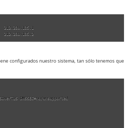
  212.230.135.1

tiene configurados nuestro sistema, tan sólo tenemos que
SOverTLS DNSSEC=no/unsupported
