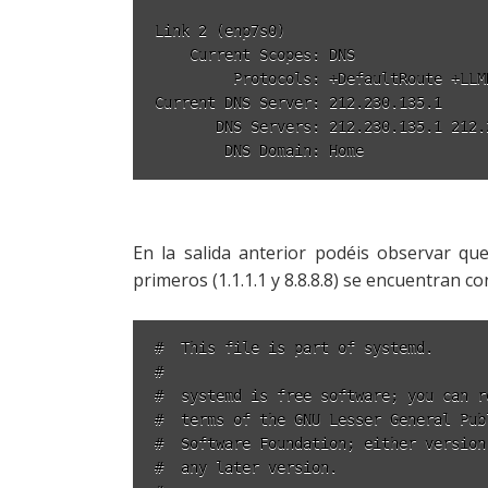
Link 2 (enp7s0)

    Current Scopes: DNS

         Protocols: +DefaultRoute +LLM
Current DNS Server: 212.230.135.1

       DNS Servers: 212.230.135.1 212.2
En la salida anterior podéis observar q
primeros (1.1.1.1 y 8.8.8.8) se encuentran c
#  This file is part of systemd.

#

#  systemd is free software; you can r
#  terms of the GNU Lesser General Pub
#  Software Foundation; either version
#  any later version.
