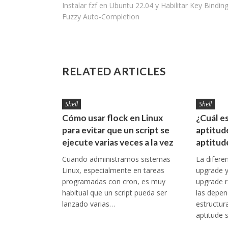
Instalar fzf en Ubuntu 22.04 y Habilitar Key Bindin
de
Fuzzy Auto-Completion
entradas
RELATED ARTICLES
Shell
Shell
Cómo usar flock en Linux
¿Cuál es
para evitar que un script se
aptitud
ejecute varias veces a la vez
aptitud
Cuando administramos sistemas
La difere
Linux, especialmente en tareas
upgrade y 
programadas con cron, es muy
upgrade 
habitual que un script pueda ser
las depen
lanzado varias…
estructur
aptitude 