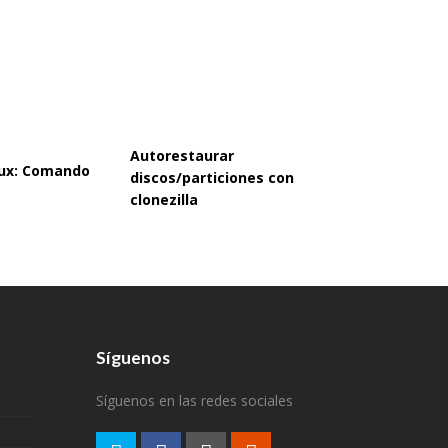
Autorestaurar
inux: Comando
discos/particiones con
clonezilla
Síguenos
Síguenos en las redes sociales