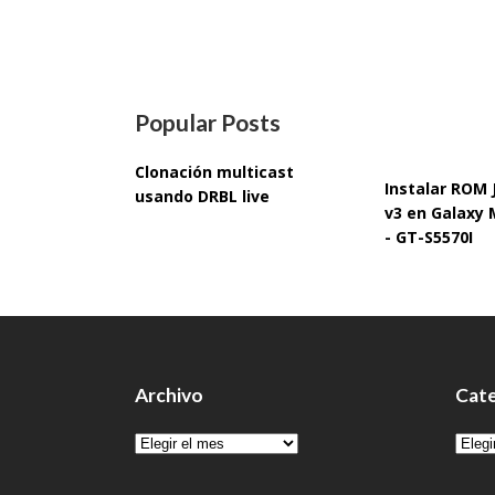
Popular Posts
Clonación multicast
Instalar ROM
usando DRBL live
v3 en Galaxy 
- GT-S5570I
Archivo
Cate
Archivo
Cate