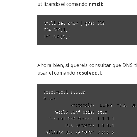
utilizando el comando
nmcli
:
nmcli dev show | grep DNS

IP4.DNS[1]:                           
Ahora bien, si queréis consultar qué DNS 
usar el comando
resolvectl
:
resolvectl status

Global

           Protocols: -LLMNR -mDNS -DN
    resolv.conf mode: stub

  Current DNS Server: 1.1.1.1

         DNS Servers: 1.1.1.1

Fallback DNS Servers: 8.8.8.8
