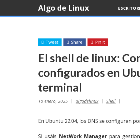
Skip
Algo de Linux
ESCRITOR
to
content
Tweet
Share
Pin it
El shell de linux: C
configurados en Ubu
terminal
10 enero, 2025
algodelinux
Shell
En Ubuntu 22.04, los DNS se configuran po
Si usáis
NetWork Manager
para gestion