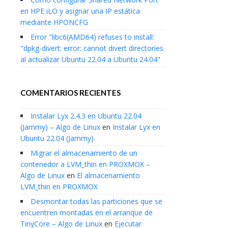
en HPE iLO y asignar una IP estática
mediante HPONCFG
Error "libc6(AMD64) refuses to install:
"dpkg-divert: error: cannot divert directories
al actualizar Ubuntu 22.04 a Ubuntu 24.04"
COMENTARIOS RECIENTES
Instalar Lyx 2.4.3 en Ubuntu 22.04
(Jammy) – Algo de Linux
en
Instalar Lyx en
Ubuntu 22.04 (Jammy)
Migrar el almacenamiento de un
contenedor a LVM_thin en PROXMOX –
Algo de Linux
en
El almacenamiento
LVM_thin en PROXMOX
Desmontar todas las particiones que se
encuentren montadas en el arranque de
TinyCore – Algo de Linux
en
Ejecutar