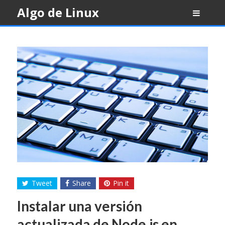
Skip
Algo de Linux
to
content
Tweet
Share
Pin it
Instalar una versión
actualizada de Node.js en