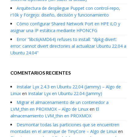
Arquitectura de despliegue Puppet con control-repo,
r10k y Forgejo: diseño, decisión y funcionamiento
Cómo configurar Shared Network Port en HPE iLO y
asignar una IP estática mediante HPONCFG
Error "libc6(AMD64) refuses to install: "dpkg-divert:
error: cannot divert directories al actualizar Ubuntu 22.04 a
Ubuntu 24.04"
COMENTARIOS RECIENTES
Instalar Lyx 2.4.3 en Ubuntu 22.04 (Jammy) – Algo de
Linux
en
Instalar Lyx en Ubuntu 22.04 (Jammy)
Migrar el almacenamiento de un contenedor a
LVM_thin en PROXMOX – Algo de Linux
en
El
almacenamiento LVM_thin en PROXMOX
Desmontar todas las particiones que se encuentren
montadas en el arranque de TinyCore – Algo de Linux
en