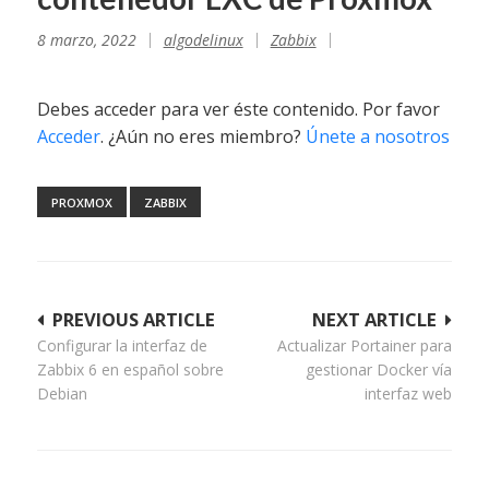
8 marzo, 2022
algodelinux
Zabbix
Debes acceder para ver éste contenido. Por favor
Acceder
. ¿Aún no eres miembro?
Únete a nosotros
PROXMOX
ZABBIX
Navegación
PREVIOUS ARTICLE
NEXT ARTICLE
Configurar la interfaz de
Actualizar Portainer para
de
Zabbix 6 en español sobre
gestionar Docker vía
entradas
Debian
interfaz web