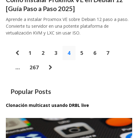
[Guía Paso a Paso 2025]
Aprende a instalar Proxmox VE sobre Debian 12 paso a paso.
Convierte tu servidor en una potente plataforma de
virtualización KVM y LXC sin usar ISO.
Paginación
1
2
3
4
5
6
7
de
…
267
entradas
Popular Posts
Clonación multicast usando DRBL live