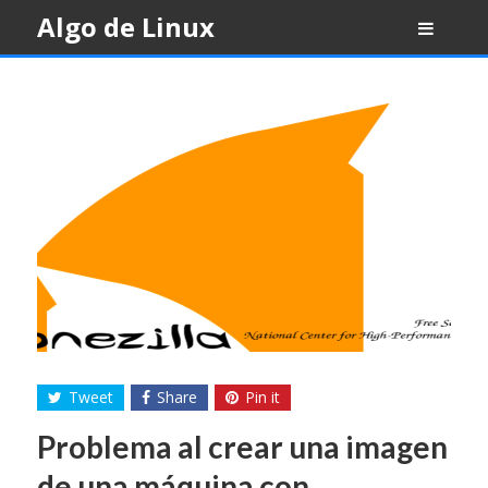
Skip
Algo de Linux
to
content
Tweet
Share
Pin it
Problema al crear una imagen
de una máquina con