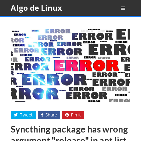
Skip
Algo de Linux
to
content
Tweet
Share
Pin it
Syncthing package has wrong
argument "release" in apt list