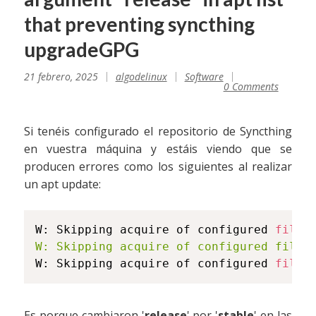
that preventing syncthing
upgradeGPG
21 febrero, 2025
algodelinux
Software
0 Comments
Si tenéis configurado el repositorio de Syncthing
en vuestra máquina y estáis viendo que se
producen errores como los siguientes al realizar
un apt update:
W: Skipping acquire of configured 
file
W: Skipping acquire of configured file 
W: Skipping acquire of configured 
file
Es porque cambiaron '
release
' por '
stable
' en las