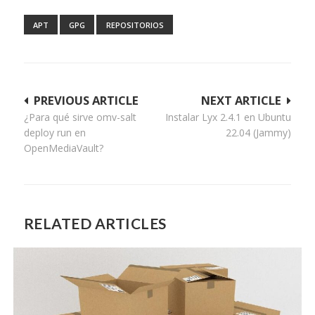
APT
GPG
REPOSITORIOS
Navegación
PREVIOUS ARTICLE
NEXT ARTICLE
¿Para qué sirve omv-salt
Instalar Lyx 2.4.1 en Ubuntu
de
deploy run en
22.04 (Jammy)
entradas
OpenMediaVault?
RELATED ARTICLES