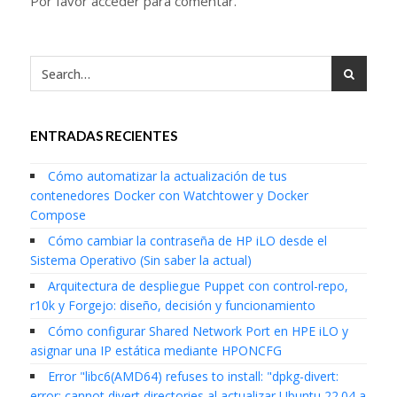
Por favor acceder para comentar.
ENTRADAS RECIENTES
Cómo automatizar la actualización de tus
contenedores Docker con Watchtower y Docker
Compose
Cómo cambiar la contraseña de HP iLO desde el
Sistema Operativo (Sin saber la actual)
Arquitectura de despliegue Puppet con control-repo,
r10k y Forgejo: diseño, decisión y funcionamiento
Cómo configurar Shared Network Port en HPE iLO y
asignar una IP estática mediante HPONCFG
Error "libc6(AMD64) refuses to install: "dpkg-divert:
error: cannot divert directories al actualizar Ubuntu 22.04 a