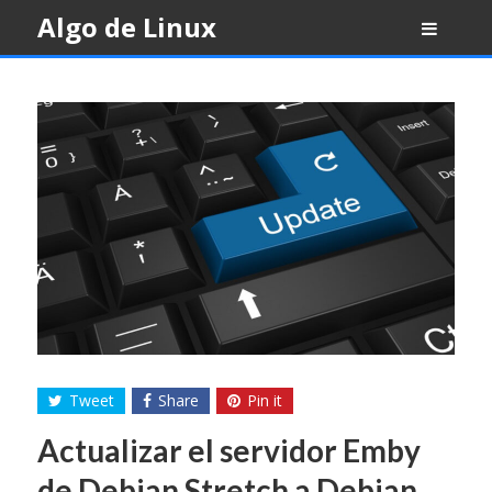
Skip
Algo de Linux
to
content
Tweet
Share
Pin it
Actualizar el servidor Emby
de Debian Stretch a Debian