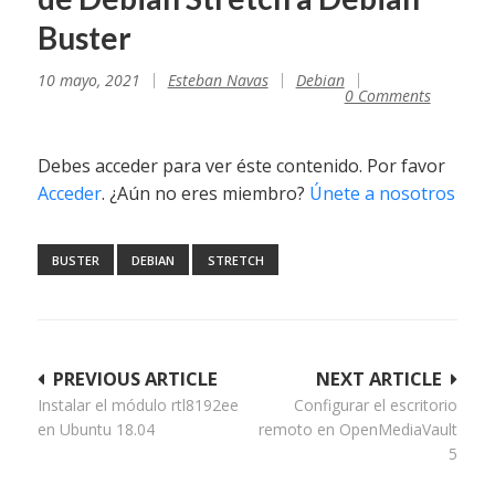
Buster
10 mayo, 2021
Esteban Navas
Debian
0 Comments
Debes acceder para ver éste contenido. Por favor
Acceder
. ¿Aún no eres miembro?
Únete a nosotros
BUSTER
DEBIAN
STRETCH
Navegación
PREVIOUS ARTICLE
NEXT ARTICLE
Instalar el módulo rtl8192ee
Configurar el escritorio
de
en Ubuntu 18.04
remoto en OpenMediaVault
entradas
5