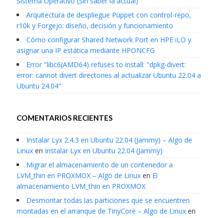
Sistema Operativo (Sin saber la actual)
Arquitectura de despliegue Puppet con control-repo,
r10k y Forgejo: diseño, decisión y funcionamiento
Cómo configurar Shared Network Port en HPE iLO y
asignar una IP estática mediante HPONCFG
Error "libc6(AMD64) refuses to install: "dpkg-divert:
error: cannot divert directories al actualizar Ubuntu 22.04 a
Ubuntu 24.04"
COMENTARIOS RECIENTES
Instalar Lyx 2.4.3 en Ubuntu 22.04 (Jammy) – Algo de
Linux
en
Instalar Lyx en Ubuntu 22.04 (Jammy)
Migrar el almacenamiento de un contenedor a
LVM_thin en PROXMOX – Algo de Linux
en
El
almacenamiento LVM_thin en PROXMOX
Desmontar todas las particiones que se encuentren
montadas en el arranque de TinyCore – Algo de Linux
en