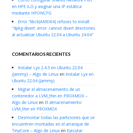
en HPE iLO y asignar una IP estática
mediante HPONCFG
Error "libc6(AMD64) refuses to install:
"dpkg-divert: error: cannot divert directories
al actualizar Ubuntu 22.04 a Ubuntu 24.04"
COMENTARIOS RECIENTES
Instalar Lyx 2.4.3 en Ubuntu 22.04
(Jammy) – Algo de Linux
en
Instalar Lyx en
Ubuntu 22.04 (Jammy)
Migrar el almacenamiento de un
contenedor a LVM_thin en PROXMOX –
Algo de Linux
en
El almacenamiento
LVM_thin en PROXMOX
Desmontar todas las particiones que se
encuentren montadas en el arranque de
TinyCore – Algo de Linux
en
Ejecutar