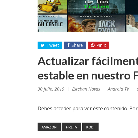
Tweet
Share
Pin it
Actualizar fácilment
estable en nuestro F
30 julio, 2019
Esteban Navas
Android TV
Debes acceder para ver éste contenido. Po
AMAZON
FIRETV
KODI