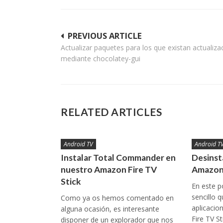
Navegación
PREVIOUS ARTICLE
Actualizar paquetes para los que existan actualiza
de
mediante chocolatey-gui
entradas
RELATED ARTICLES
Android TV
Android T
Instalar Total Commander en
Desinst
nuestro Amazon Fire TV
Amazon 
Stick
En este p
sencillo q
Como ya os hemos comentado en
aplicaci
alguna ocasión, es interesante
Fire TV S
disponer de un explorador que nos