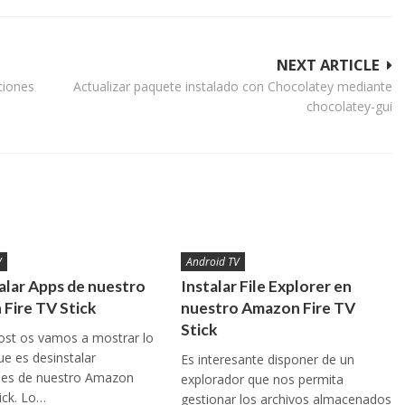
NEXT ARTICLE
ciones
Actualizar paquete instalado con Chocolatey mediante
chocolatey-gui
V
Android TV
alar Apps de nuestro
Instalar File Explorer en
Fire TV Stick
nuestro Amazon Fire TV
Stick
ost os vamos a mostrar lo
ue es desinstalar
Es interesante disponer de un
ones de nuestro Amazon
explorador que nos permita
tick. Lo…
gestionar los archivos almacenados