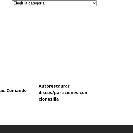
Categorías
Autorestaurar
inux: Comando
discos/particiones con
clonezilla