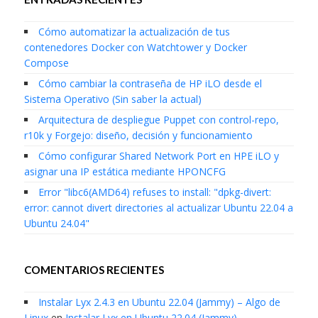
Cómo automatizar la actualización de tus
contenedores Docker con Watchtower y Docker
Compose
Cómo cambiar la contraseña de HP iLO desde el
Sistema Operativo (Sin saber la actual)
Arquitectura de despliegue Puppet con control-repo,
r10k y Forgejo: diseño, decisión y funcionamiento
Cómo configurar Shared Network Port en HPE iLO y
asignar una IP estática mediante HPONCFG
Error "libc6(AMD64) refuses to install: "dpkg-divert:
error: cannot divert directories al actualizar Ubuntu 22.04 a
Ubuntu 24.04"
COMENTARIOS RECIENTES
Instalar Lyx 2.4.3 en Ubuntu 22.04 (Jammy) – Algo de
Linux
en
Instalar Lyx en Ubuntu 22.04 (Jammy)