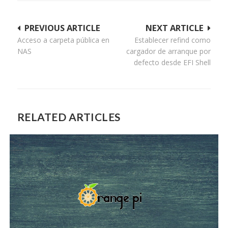
Navegación
PREVIOUS ARTICLE
NEXT ARTICLE
Acceso a carpeta pública en
Establecer refind como
de
NAS
cargador de arranque por
entradas
defecto desde EFI Shell
RELATED ARTICLES