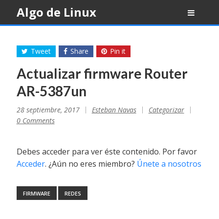
Skip
Algo de Linux
to
content
Tweet
Share
Pin it
Actualizar firmware Router
AR-5387un
28 septiembre, 2017
Esteban Navas
Categorizar
0 Comments
Debes acceder para ver éste contenido. Por favor
Acceder
. ¿Aún no eres miembro?
Únete a nosotros
FIRMWARE
REDES