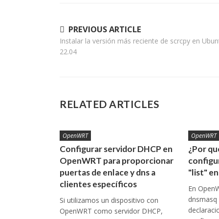
Navegación
PREVIOUS ARTICLE
Instalar la versión más reciente de scrcpy en Ubun
de
22.04
entradas
RELATED ARTICLES
OpenWRT
OpenWRT
Configurar servidor DHCP en
¿Por qu
OpenWRT para proporcionar
configu
puertas de enlace y dns a
"list" 
clientes específicos
En OpenW
dnsmasq u
Si utilizamos un dispositivo con
declaraci
OpenWRT como servidor DHCP,