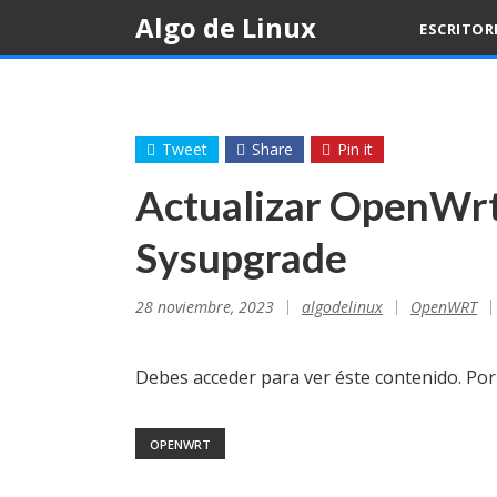
Skip
Algo de Linux
ESCRITOR
to
content
Tweet
Share
Pin it
Actualizar OpenWrt
Sysupgrade
28 noviembre, 2023
algodelinux
OpenWRT
Debes acceder para ver éste contenido. Po
OPENWRT