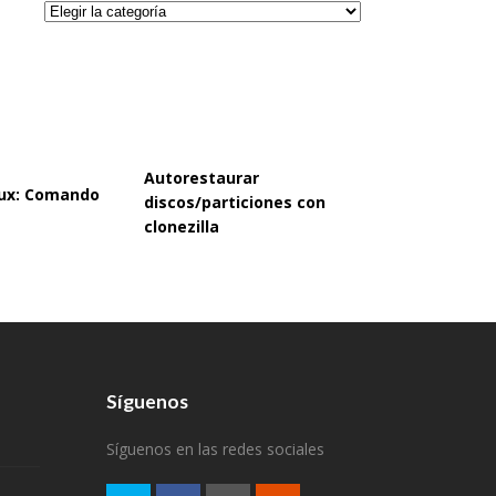
Categorías
Autorestaurar
inux: Comando
discos/particiones con
clonezilla
Síguenos
Síguenos en las redes sociales