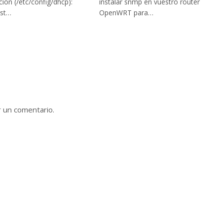
ción (/etc/config/dhcp):
instalar snmp en vuestro router
ist…
OpenWRT para…
r un comentario.