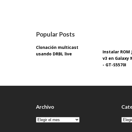
Popular Posts
Clonación multicast
Instalar ROM
usando DRBL live
v3 en Galaxy 
- GT-S5570I
Archivo
Cate
Archivo
Cate