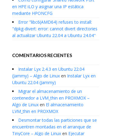
en HPE iLO y asignar una IP estática
mediante HPONCFG
Error "libc6(AMD64) refuses to install:
"dpkg-divert: error: cannot divert directories
al actualizar Ubuntu 22.04 a Ubuntu 24.04"
COMENTARIOS RECIENTES
Instalar Lyx 2.4.3 en Ubuntu 22.04
(Jammy) – Algo de Linux
en
Instalar Lyx en
Ubuntu 22.04 (Jammy)
Migrar el almacenamiento de un
contenedor a LVM_thin en PROXMOX –
Algo de Linux
en
El almacenamiento
LVM_thin en PROXMOX
Desmontar todas las particiones que se
encuentren montadas en el arranque de
TinyCore – Algo de Linux
en
Ejecutar