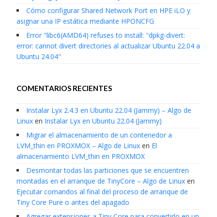
Cómo configurar Shared Network Port en HPE iLO y
asignar una IP estática mediante HPONCFG
Error "libc6(AMD64) refuses to install: "dpkg-divert:
error: cannot divert directories al actualizar Ubuntu 22.04 a
Ubuntu 24.04"
COMENTARIOS RECIENTES
Instalar Lyx 2.4.3 en Ubuntu 22.04 (Jammy) – Algo de
Linux
en
Instalar Lyx en Ubuntu 22.04 (Jammy)
Migrar el almacenamiento de un contenedor a
LVM_thin en PROXMOX – Algo de Linux
en
El
almacenamiento LVM_thin en PROXMOX
Desmontar todas las particiones que se encuentren
montadas en el arranque de TinyCore – Algo de Linux
en
Ejecutar comandos al final del proceso de arranque de
Tiny Core Pure o antes del apagado
Agregar extensiones a Tiny Core para convertirlo en un