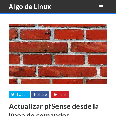
Skip
Algo de Linux
to
content
Tweet
Share
Pin it
Actualizar pfSense desde la
línea de comandos