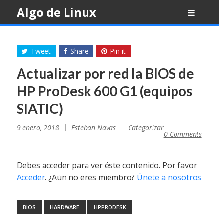
Skip
Algo de Linux
to
content
Tweet
Share
Pin it
Actualizar por red la BIOS de
HP ProDesk 600 G1 (equipos
SIATIC)
9 enero, 2018
Esteban Navas
Categorizar
0 Comments
Debes acceder para ver éste contenido. Por favor
Acceder
. ¿Aún no eres miembro?
Únete a nosotros
BIOS
HARDWARE
HPPRODESK