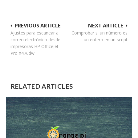
Navegación
PREVIOUS ARTICLE
NEXT ARTICLE
Ajustes para escanear a
Comprobar si un número es
de
correo electrónico desde
un entero en un script
entradas
impresoras HP Officejet
Pro X476dw
RELATED ARTICLES