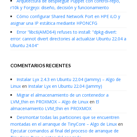
Arquitectura de despliegue Puppet con control-repo,
r10k y Forgejo: diseño, decisión y funcionamiento
Cómo configurar Shared Network Port en HPE iLO y
asignar una IP estática mediante HPONCFG
Error "libc6(AMD64) refuses to install: "dpkg-divert:
error: cannot divert directories al actualizar Ubuntu 22.04 a
Ubuntu 24.04"
COMENTARIOS RECIENTES
Instalar Lyx 2.4.3 en Ubuntu 22.04 (Jammy) – Algo de
Linux
en
Instalar Lyx en Ubuntu 22.04 (Jammy)
Migrar el almacenamiento de un contenedor a
LVM_thin en PROXMOX – Algo de Linux
en
El
almacenamiento LVM_thin en PROXMOX
Desmontar todas las particiones que se encuentren
montadas en el arranque de TinyCore – Algo de Linux
en
Ejecutar comandos al final del proceso de arranque de