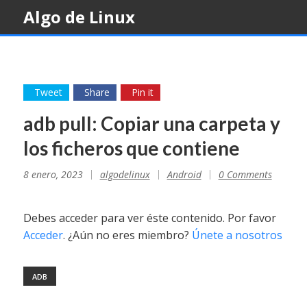
Skip
Algo de Linux
to
content
Tweet
Share
Pin it
adb pull: Copiar una carpeta y
los ficheros que contiene
8 enero, 2023
algodelinux
Android
0 Comments
Debes acceder para ver éste contenido. Por favor
Acceder
. ¿Aún no eres miembro?
Únete a nosotros
ADB